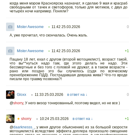
когда меня мэром Красноярска назначат, я сделаю 9 мая и красраб
свободными от тачек и светофоров, только для мотиков, с двух до
четырёх ночи например. Поняли?
Mister Awesome
11:42 25.03.2026
0
•
А, уже прочитал, что скончалась. Очень жаль.
Mister Awesome
11:42 25.03.2026
+1
•
Пацану 18 лет, ехал с другом (второй мотоциклист), возраст такой,
что вы**нуться надо там, где этого делать не надо. Эти
бессмертные и без того с головой не дружат, а в таком возрасте -
рано или поздно это бы случилось (судя по всяческому
пренебрежению ПДД). Пострадавшая девушка жива? Что-то вроде
писали про травму позвонка?!
Gloxx
11:33 25.03.2026
в ответ на ↓
0
○
@
shorry
,
У него визор тонированный, поэтому видел, но не все )
★
shorry
10:24 25.03.2026
в ответ на ↓
+1
○
@
daarknesss_
,
у меня другое обьяснение) из за большой скорости
мотоциклиста вследствие эффекта доплера произошло смещение