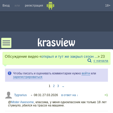
Вход
или
регистрация
18+
Обсуждение видео «
открыл и тут же закрыл сезон ...
»
23
с начала
Чтобы писать и оценивать комментарии нужно
войти
или
зарегистрироваться
1
2
3
→
Tygrarius
08:31 27.03.2026
в ответ на ↓
+1
○
@
Mister Awesome
,
классика, у меня одноклассник как только 18 лет
стукнуло, убился на трассе на машине.