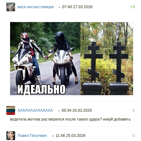
вася несчастливцев
07:40 27.03.2026
+3
○
.
XAXAXAXAXAXAXA
00:34 26.03.2026
0
○
водитель мотока растворился после такого удара? некуй добавить
Павел Писичкин
11:46 25.03.2026
0
○