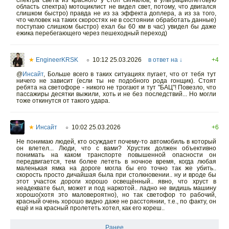
спектра света из красного у стоп сигналов, в ультрафиолетовую
область спектра) мотоциклист не видел свет, потому, что двигался
слишком быстро) правда не из за эффекта доплера, а из за того,
что человек на таких скоростях не в состоянии обработать данные)
поступаю слишком быстро) ехал бы 60 км в час) увидел бы даже
ежика перебегающего через пешеходный переход)
★
EngineerKRSK
10:12 25.03.2026
в ответ на ↓
+4
○
@
Инсайт
,
Больше всего в таких ситуациях пугает, что от тебя тут
ничего не зависит (если ты не подобного рода гонщик). Стоят
ребята на светофоре - никого не трогают и тут "БАЦ"! Повезло, что
пассажиры десятки выжили, хоть и не без последствий... Но могли
тоже откинутся от такого удара.
★
Инсайт
10:02 25.03.2026
+6
○
Не понимаю людей, кто осуждает почему-то автомобиль в который
он влетел... Люди, что с вами? Хрустик должен объективно
понимать на каком транспорте повышенной опасности он
передвигается, тем более лететь в ночное время, когда любая
маленькая ямка на дороге могла бы его точно так же убить..
скорость просто дичайшая была при столкновении.. ну и вроде бы
этот участок дороги хорошо освещённый.. явно, что хруст в
неадеквате был, может и под наркотой.. ладно не видишь машину
хорошо(хотя это маловероятно), но так светофор то рабочий,
красный очень хорошо видно даже не расстоянии, т.е., по факту, он
ещё и на красный пролететь хотел, как его кореш..
Ранее