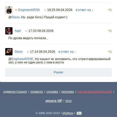
★
EngineerKRSK
18:25 08.04.2026
в ответ на ↓
+1
○
@
Gloxx
,
Ну- ради бога:) Пущай ездиет:)
Aqel
17:33 08.04.2026
+1
○
По дрова видать погнала...
Gloxx
17:14 08.04.2026
в ответ на ↓
+1
○
@
EngineerKRSK
,
Ну нашел че вспомнить, это отреставрированный
зил, у нее не один рилс с ним в инсте
Ранее
администрация
правила
справка
реклама
для правообладателей
|
|
|
|
|
оплата VIP
блог
|
Инфон
© 2008-2026 ООО «
»