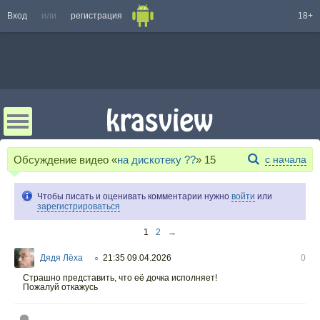
Вход
или
регистрация
18+
Обсуждение видео «
на дискотеку ??
»
15
с начала
Чтобы писать и оценивать комментарии нужно
войти
или
зарегистрироваться
1
2
→
Дядя Лёха
21:35 09.04.2026
0
○
Страшно представить, что её дочка исполняет!
Пожалуй откажусь