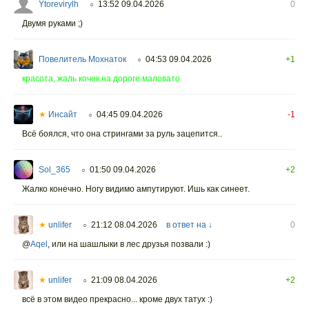
Ytorevirylh
13:52 09.04.2026
0
○
Двумя руками ;)
Повелитель Мохнаток
04:53 09.04.2026
+1
○
красота, жаль кочек на дороге маловато
★
Инсайт
04:45 09.04.2026
-1
○
Всё боялся, что она стрингами за руль зацепится..
Sol_365
01:50 09.04.2026
+2
○
Жалко конечно. Ногу видимо ампутируют. Ишь как синеет.
★
unlifer
21:12 08.04.2026
в ответ на ↓
0
○
@
Aqel
,
или на шашлыки в лес друзья позвали :)
★
unlifer
21:09 08.04.2026
+2
○
всё в этом видео прекрасно... кроме двух татух :)