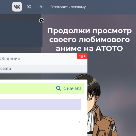
18+
Отключить рекламу
18+
Общение
сайта
с начала
0