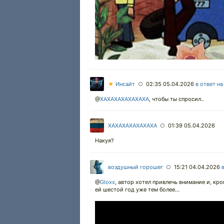
★
Инсайт
02:35 05.04.2026
в ответ н
○
@
XAXAXAXAXAXAXA
,
чтобы ты спросил..
XAXAXAXAXAXAXA
01:39 05.04.2026
○
Накуя?
воздушный горошег
15:21 04.04.2026
○
@
Gloxx
,
автор хотел привлечь внимание и, кро
ей шестой год уже тем более...