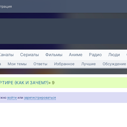
страция
Каналы
Сериалы
Фильмы
Аниме
Радио
Люди
а
Мои темы
Ответы
Избранное
Лучшие
Обсуждение 
РТИРЕ (КАК И ЗАЧЕМ?)
»
9
нужно
войти
или
зарегистрироваться