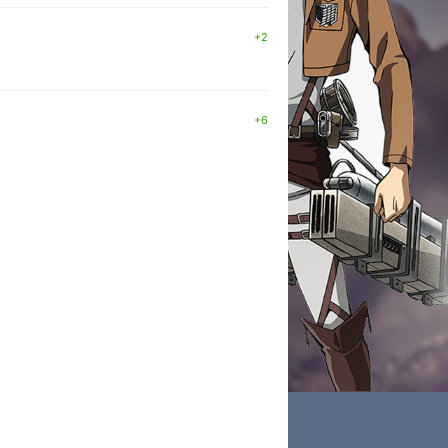
+2
+6