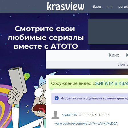
Вход
или
реги
Кино
Лент
Обсуждение видео «
ЖИГУЛИ В КВА
Чтобы писать и оценивать комментарии 
olya41615
10:38 07.04.2026
○
www.youtube.com/watch?v=wVK-tfxcD0A