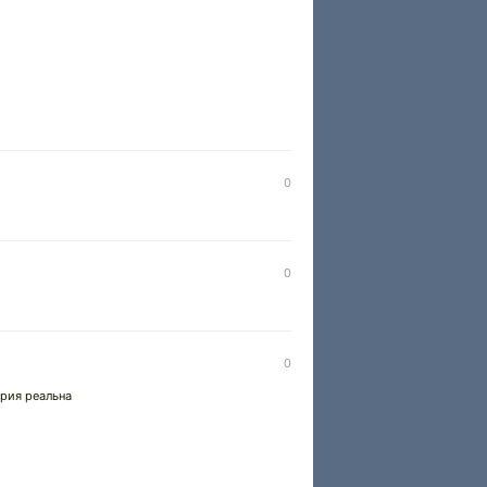
0
0
0
ория реальна