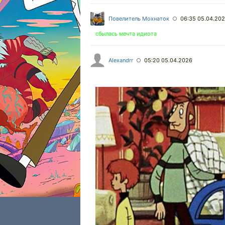
Повелитель Мохнаток
06:35 05.04.20
○
сбылась мечта идиота
Alexandrr
05:20 05.04.2026
○