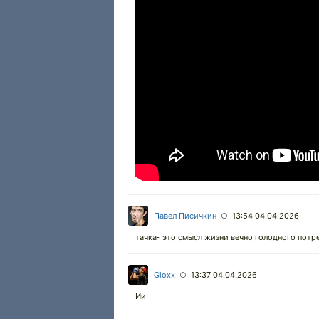
Павел Писичкин
13:54 04.04.2026
○
тачка- это смысл жизни вечно голодного потр
Gloxx
13:37 04.04.2026
○
Ии