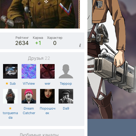
Рейтинг
Карма
Характер
2634
+1
0
Друзья
22
★
Sub
ViTview
wer
Teppop
★
Dream
Порошоч
Da9
torquema
Catcher
ек
da
Любимые каналы