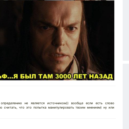
определению не является источником)) вообще если есть слово
но считать, что это попытка манипулировать твоим мнением) ну или