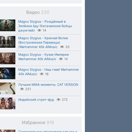
Видео
230
Magos Stygius - Рождённый в
Зелёном Аду (Катачанские бойцы
джунглей)
14
Magos Stygius - Красная Волна
(Востроянские Первенцы)
/Warhammer 40k AIMusic
20
Magos Stygius - Кузни Империи
Warhammer 40k AIMusic
14
Magos Stygius - Наш гнев! Warhammer
40k AIMusic
18
Лучшие ММА-моменты. CAT VERSION
251
Индийский стрит-фуд
272
Избранное
918
Сомнительное упражнение для ног и