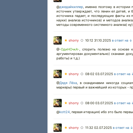
@
джедайкиллер
,
именно поэтому в истории пр
источник утверждает, что ленин ел детей, и 
источника падает, и последующие факты из п
науки) анализа источников) и методов анализ
методы современного системного анализа) ну)
★
shorry
10:12 31.10.2025
в ответ на ↓
○
@
-ОдиНОчкА-
,
спорить полезно на основе к
аргументирован документально) сканами доку
работы) и т.д.)
★
shorry
08:02 03.07.2025
в ответ на 
○
@
Дядя Лёха
,
в скандинавии никогда социал
маркеры) первый и важнейший из которых - п
★
shorry
08:00 03.07.2025
в ответ на 
○
@
kott24
,
первая итерация) ибо это было первы
★
shorry
11:32 02.07.2025
в ответ на 
○