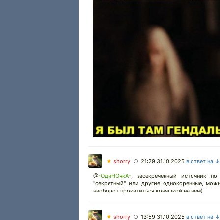
★
shorry
21:29 31.10.2025
в ответ на ↓
○
@
-ОдиНОчкА-
,
засекреченный источник по 
"секретный" или другие однокоренные, мож
наоборот прокатиться коняшкой на нем)
★
shorry
13:59 31.10.2025
в ответ на ↓
○