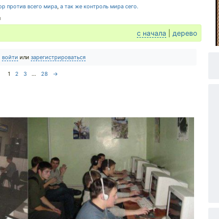
ор против всего мира
,
а так же контроль мира сего.
н
с начала
|
дерево
о
войти
или
зарегистрироваться
1
2
3
...
28
→