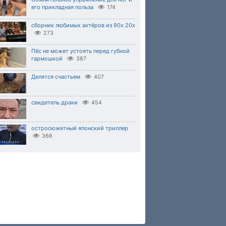
его прикладная польза
174
сборник любимых актёров из 90х 20х
273
Пёс не может устоять перед губной
гармошкой
387
Делятся счастьем
407
свидетель драки
454
остросюжетный японский триллер
366