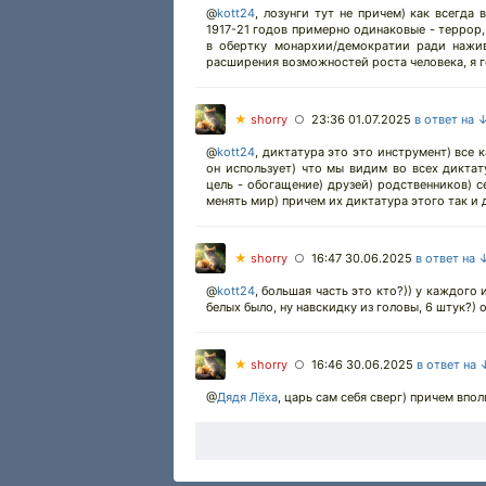
@
kott24
,
лозунги тут не причем) как всегда 
1917-21 годов примерно одинаковые - террор, 
в обертку монархии/демократии ради нажив
расширения возможностей роста человека, я г
★
shorry
23:36 01.07.2025
в ответ на 
○
@
kott24
,
диктатура это это инструмент) все 
он использует) что мы видим во всех диктат
цель - обогащение) друзей) родственников) 
менять мир) причем их диктатура этого так и 
★
shorry
16:47 30.06.2025
в ответ на 
○
@
kott24
,
большая часть это кто?)) у каждого
белых было, ну навскидку из головы, 6 штук?)
★
shorry
16:46 30.06.2025
в ответ на 
○
@
Дядя Лёха
,
царь сам себя сверг) причем впол