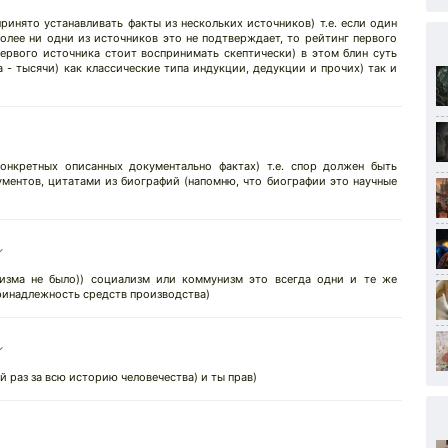
инято устанавливать факты из нескольких источников) т.е. если один
более ни одни из источников это не подтверждает, то рейтинг первого
ервого источника стоит воспринимать скептически) в этом блин суть
а - тысячи) как классические типа индукции, дедукции и прочих) так и
онкретных описанных документально фактах) т.е. спор должен быть
ментов, цитатами из биографий (напомню, что биографии это научные
↓
изма не было)) социализм или коммунизм это всегда одни и те же
ринадлежность средств производства)
↓
й раз за всю историю человечества) и ты прав)
↓