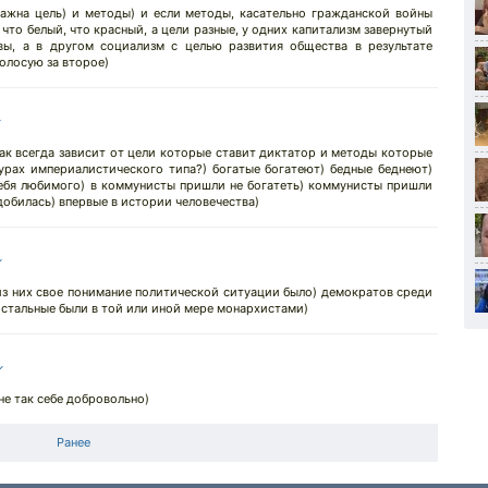
важна цель) и методы) и если методы, касательно гражданской войны
что белый, что красный, а цели разные, у одних капитализм завернутый
ы, а в другом социализм с целью развития общества в результате
олосую за второе)
↓
как всегда зависит от цели которые ставит диктатор и методы которые
урах империалистического типа?) богатые богатеют) бедные беднеют)
себя любимого) в коммунисты пришли не богатеть) коммунисты пришли
добилась) впервые в истории человечества)
↓
 из них свое понимание политической ситуации было) демократов среди
 остальные были в той или иной мере монархистами)
↓
не так себе добровольно)
Ранее