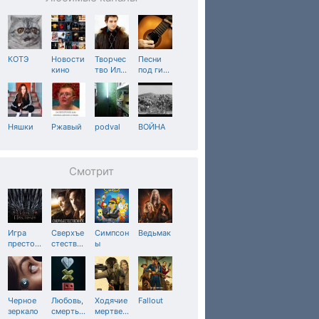
КОТЭ
Новости
Творчес
Песни
кино
тво Ил
…
под ги
…
Няшки
Ржавый
podval
ВОЙНА
Смотрит
Игра
Сверхъе
Симпсон
Ведьмак
престо
…
стеств
…
ы
Черное
Любовь,
Ходячие
Fallout
зеркало
смерть
…
мертве
…