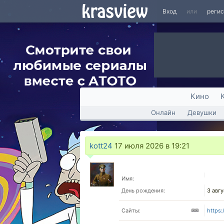
Вход
или
реги
Кино
Онлайн
Девушки
kott24
17 июля 2026 в 19:21
Имя:
День рождения:
3 авг
Сайты:
https: