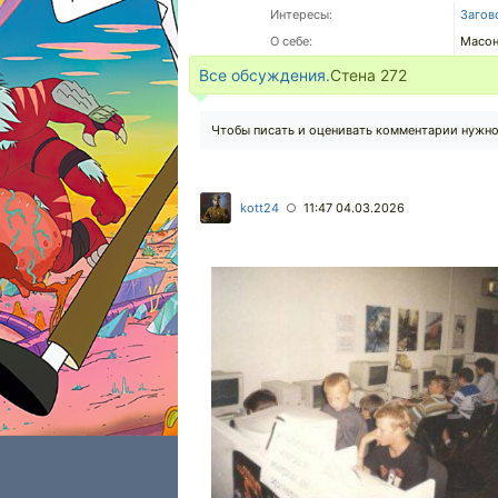
Интересы:
Загов
О себе:
Масо
Все обсуждения.
Стена
272
Чтобы писать и оценивать комментарии нужн
kott24
11:47 04.03.2026
○