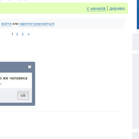
с начала
|
дерево
о
войти
или
зарегистрироваться
1
2
3
→