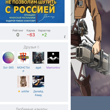
Рейтинг
Карма
Характер
0
−63
+2
Друзья
6
Sol-365
MOHCTbI
agat
Mamontov
P
★
unlifer
Делайд
Кемд
Любимые каналы