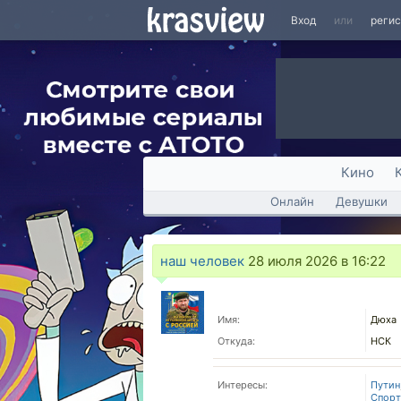
Вход
или
реги
Кино
Онлайн
Девушки
наш человек
28 июля 2026 в 16:22
Имя:
Дюха
Откуда:
НСК
Интересы:
Путин
Спорт