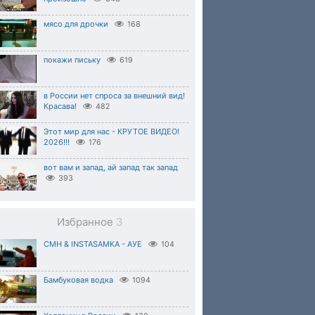
мясо для дрочки
168
покажи письку
619
в России нет спроса за внешний вид!
Красава!
482
Этот мир для нас - КРУТОЕ ВИДЕО!
2026!!!
176
вот вам и запад, ай запад так запад
393
Избранное
3
CMH & INSTASAMKA - AУЕ
104
Бамбуковая водка
1094