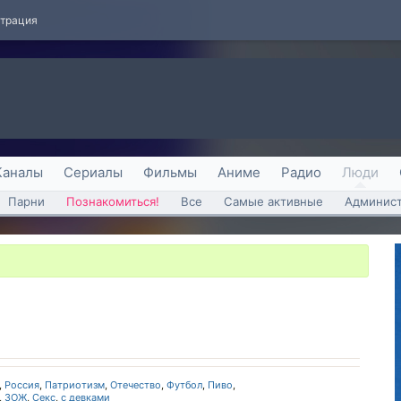
страция
Каналы
Сериалы
Фильмы
Аниме
Радио
Люди
Парни
Познакомиться!
Все
Самые активные
Админист
,
Россия
,
Патриотизм
,
Отечество
,
Футбол
,
Пиво
,
,
ЗОЖ
,
Секс
,
с девками