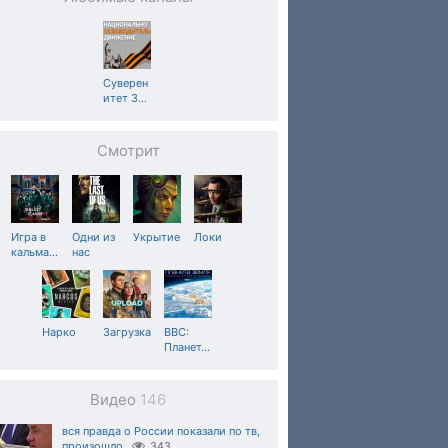
Суверен
итет З
…
Смотрит
Игра в
Одни из
Укрытие
Локи
кальма
…
нас
Нарко
Загрузка
BBC:
Планет
…
Видео
146
вся правда о России показали по тв,
произошло
343