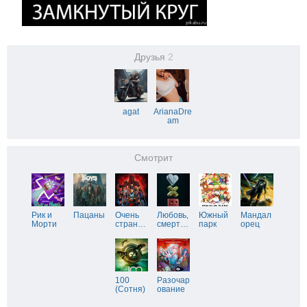
Друзья
2
agat
ArianaDre
am
Смотрит
Рик и
Пацаны
Очень
Любовь,
Южный
Мандал
Морти
стран
…
смерт
…
парк
орец
100
Разочар
(Сотня)
ование