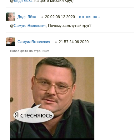
@
Дядя Лёха
,
на фото Михаил Круг)
Дядя Лёха
20:02 08.12.2020
в ответ на ↓
○
@
СамуилЯковлевич
,
Почему замкнутый круг?
СамуилЯковлевич
21:57 24.06.2020
○
Новое фото на странице: