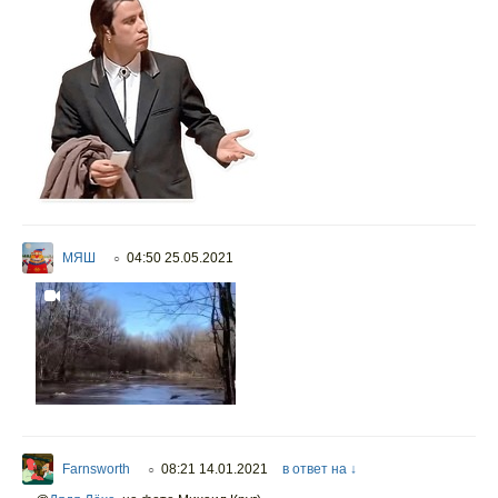
МЯШ
04:50 25.05.2021
○
Farnsworth
08:21 14.01.2021
в ответ на ↓
○