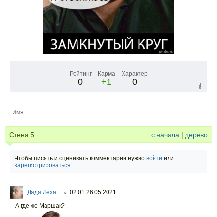
Рейтинг
Карма
Характер
0
+1
0
Имя:
Стена
5
с начала
|
дерево
Чтобы писать и оценивать комментарии нужно
войти
или
зарегистрироваться
Дядя Лёха
02:01 26.05.2021
○
А где же Маршак?