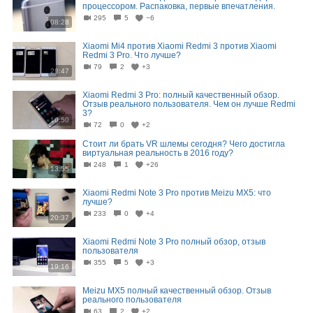
процессором. Распаковка, первые впечатления.
295
5
−6
08:28
Xiaomi Mi4 против Xiaomi Redmi 3 против Xiaomi
Redmi 3 Pro. Что лучше?
79
2
+3
28:47
Xiaomi Redmi 3 Pro: полный качественный обзор.
Отзыв реального пользователя. Чем он лучше Redmi
3?
10:50
72
0
+2
Стоит ли брать VR шлемы сегодня? Чего достигла
виртуальная реальность в 2016 году?
248
1
+26
13:55
Xiaomi Redmi Note 3 Pro против Meizu MX5: что
лучше?
233
0
+4
20:37
Xiaomi Redmi Note 3 Pro полный обзор, отзыв
пользователя
355
5
+3
19:16
Meizu MX5 полный качественный обзор. Отзыв
реального пользователя
63
2
+2