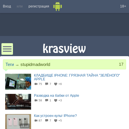
Вход
или
регистрация
18+
Теги
→
stupidmadworld
17
КЛАДБИЩЕ IPHONE: ГРЯЗНАЯ ТАЙНА "ЗЕЛЁНОГО"
APPLE
75
7
+6
10:14
Разводка на бабки от Apple
58
1
+3
07:33
Как устроен культ IPhone?
87
7
+5
14:06