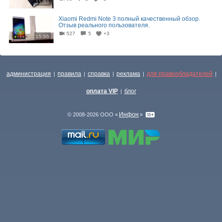
15:33
Xiaomi Redmi Note 3 полный качественный обзор.
Отзыв реального пользователя.
527
5
+3
15:55
администрация
правила
справка
реклама
для правообладателей
|
|
|
|
|
оплата VIP
блог
|
Инфон
© 2008-2026 ООО «
»