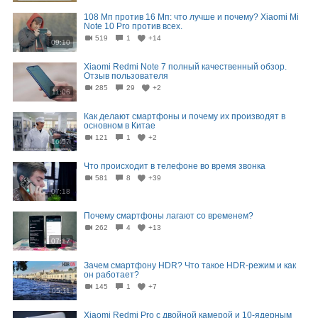
108 Мп против 16 Мп: что лучше и почему? Xiaomi Mi
Note 10 Pro против всех.
519
1
+14
09:10
Xiaomi Redmi Note 7 полный качественный обзор.
Отзыв пользователя
285
29
+2
11:06
Как делают смартфоны и почему их производят в
основном в Китае
121
1
+2
16:57
Что происходит в телефоне во время звонка
581
8
+39
07:18
Почему смартфоны лагают со временем?
262
4
+13
07:17
Зачем смартфону HDR? Что такое HDR-режим и как
он работает?
145
1
+7
05:11
Xiaomi Redmi Pro с двойной камерой и 10-ядерным