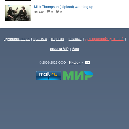
Mick Thompson (slipknot) warming up
129
0
0
03:19
администрация
правила
справка
реклама
для правообладателей
|
|
|
|
|
оплата VIP
блог
|
Инфон
© 2008-2026 ООО «
»