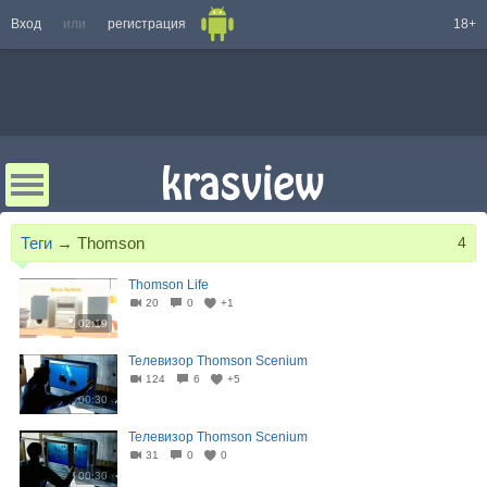
Вход
или
регистрация
18+
Теги
→
Thomson
4
Thomson Life
20
0
+1
02:19
Телевизор Thomson Scenium
124
6
+5
00:30
Телевизор Thomson Scenium
31
0
0
00:30