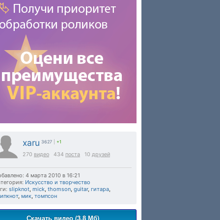
xaru
3627
|
+1
270
видео
434
поста
10
друзей
бавлено: 4 марта 2010 в 16:21
тегория:
Искусство и творчество
ги:
slipknot
,
mick
,
thomson
,
guitar
,
гитара
,
липкнот
,
мик
,
томпсон
Скачать видео (3.8 Мб)