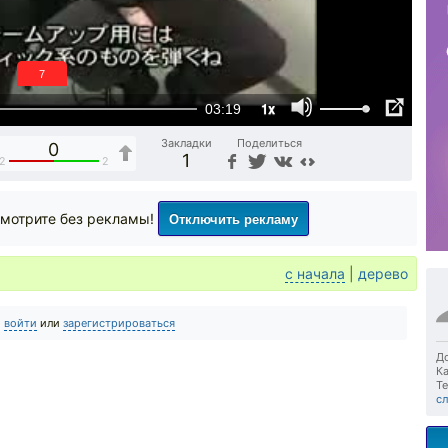
6
1x
03:19
Закладки
Поделиться
0
1
2
2
Отключить рекламу
мотрите без рекламы!
с начала
|
дерево
о
войти
или
зарегистрироваться
До
Ка
Те
с