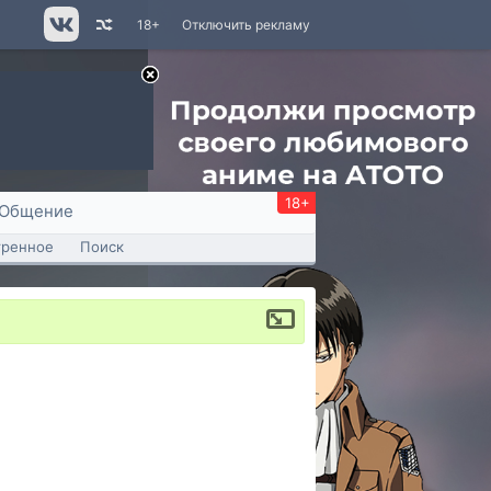
18+
Отключить рекламу
18+
Общение
тренное
Поиск