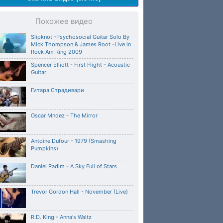
Похожее видео
Slipknot -Psychosocial Guitar Solo By
Mick Thompson & James Root -Live in
Rock Am Ring 2009
Spencer Elliott - First Flight - Acoustic
Guitar
Гитара Страдивари
Oscar Mndez - The Mirror
Antoine Dufour - 1979 (Smashing
Pumpkins)
Daniel Padim - A Sky Full of Stars
Trevor Gordon Hall - November (Live)
R.D. King - Anna's Waltz