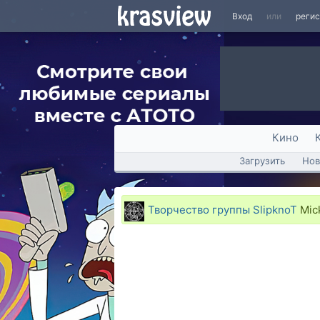
Вход
или
реги
Кино
Загрузить
Нов
Творчество группы SlipknoT
Mick