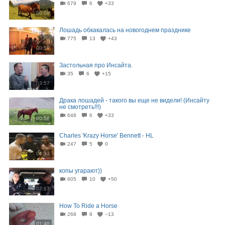
679
6
+33
00:08
Лошадь обкакалась на новогоднем празднике
775
13
+43
00:59
Застольная про Инсайта.
35
6
+15
03:57
Драка лошадей - такого вы еще не видели! (Инсайту
не смотреть!!!)
648
6
+33
00:56
Charles 'Krazy Horse' Bennett - HL
247
5
0
04:33
копы угарают))
605
10
+50
02:17
How To Ride a Horse
268
9
−13
01:40