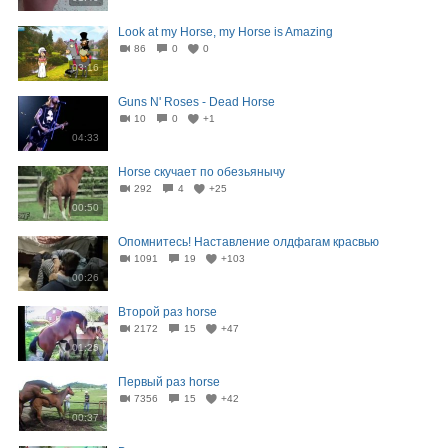
Look at my Horse, my Horse is Amazing
86
0
0
03:16
Guns N' Roses - Dead Horse
10
0
+1
04:33
Horse скучает по обезьянычу
292
4
+25
00:50
Опомнитесь! Наставление олдфагам красвью
1091
19
+103
00:26
Второй раз horse
2172
15
+47
01:26
Первый раз horse
7356
15
+42
00:37