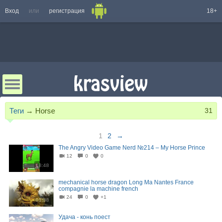
Вход
или
регистрация
18+
Теги
→
Horse
31
1
2
→
The Angry Video Game Nerd №214 – My Horse Prince
12
0
0
18:48
mechanical horse dragon Long Ma Nantes France
compagnie la machine french
24
0
+1
01:38
Удача - конь поест