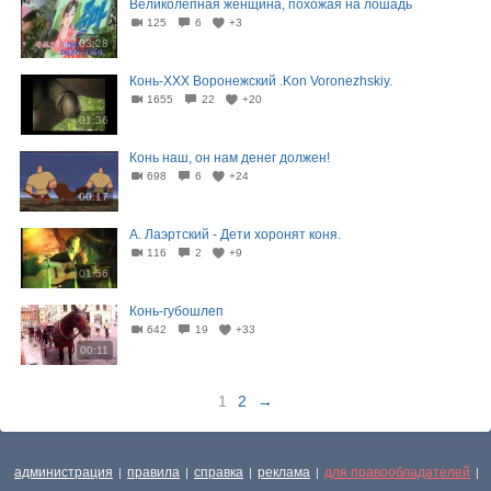
Великолепная женщина, похожая на лошадь
125
6
+3
03:28
Конь-ХХХ Воронежский .Kon Voronezhskiy.
1655
22
+20
01:36
Конь наш, он нам денег должен!
698
6
+24
00:17
А. Лаэртский - Дети хоронят коня.
116
2
+9
01:56
Конь-губошлеп
642
19
+33
00:11
1
2
→
администрация
правила
справка
реклама
для правообладателей
|
|
|
|
|