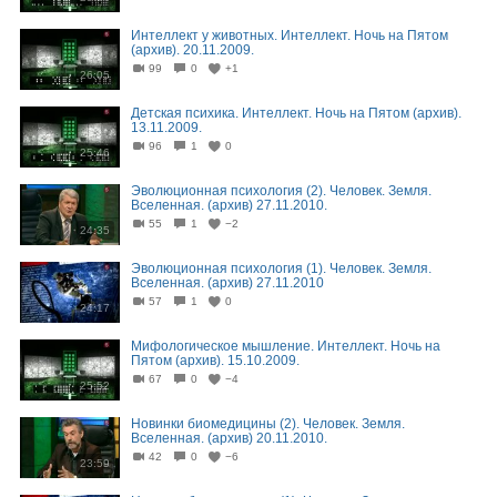
Интеллект у животных. Интеллект. Ночь на Пятом
(архив). 20.11.2009.
99
0
+1
26:05
Детская психика. Интеллект. Ночь на Пятом (архив).
13.11.2009.
96
1
0
25:46
Эволюционная психология (2). Человек. Земля.
Вселенная. (архив) 27.11.2010.
55
1
−2
24:35
Эволюционная психология (1). Человек. Земля.
Вселенная. (архив) 27.11.2010
57
1
0
24:17
Мифологическое мышление. Интеллект. Ночь на
Пятом (архив). 15.10.2009.
67
0
−4
25:52
Новинки биомедицины (2). Человек. Земля.
Вселенная. (архив) 20.11.2010.
42
0
−6
23:59