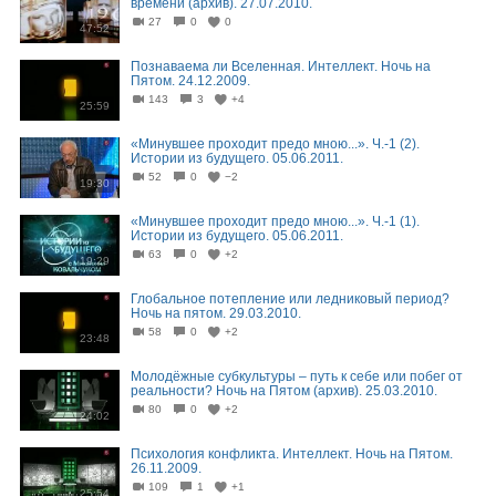
времени (архив). 27.07.2010.
27
0
0
47:52
Познаваема ли Вселенная. Интеллект. Ночь на
Пятом. 24.12.2009.
143
3
+4
25:59
«Минувшее проходит предо мною...». Ч.-1 (2).
Истории из будущего. 05.06.2011.
52
0
−2
19:30
«Минувшее проходит предо мною...». Ч.-1 (1).
Истории из будущего. 05.06.2011.
63
0
+2
19:29
Глобальное потепление или ледниковый период?
Ночь на пятом. 29.03.2010.
58
0
+2
23:48
Молодёжные субкультуры – путь к себе или побег от
реальности? Ночь на Пятом (архив). 25.03.2010.
80
0
+2
24:02
Психология конфликта. Интеллект. Ночь на Пятом.
26.11.2009.
109
1
+1
25:54