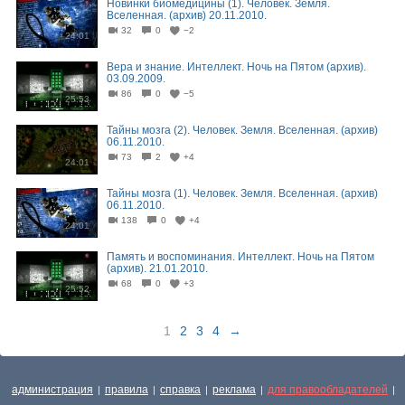
Новинки биомедицины (1). Человек. Земля.
Вселенная. (архив) 20.11.2010.
32
0
−2
24:01
Вера и знание. Интеллект. Ночь на Пятом (архив).
03.09.2009.
86
0
−5
25:53
Тайны мозга (2). Человек. Земля. Вселенная. (архив)
06.11.2010.
73
2
+4
24:01
Тайны мозга (1). Человек. Земля. Вселенная. (архив)
06.11.2010.
138
0
+4
24:01
Память и воспоминания. Интеллект. Ночь на Пятом
(архив). 21.01.2010.
68
0
+3
25:52
1
2
3
4
→
администрация
правила
справка
реклама
для правообладателей
|
|
|
|
|