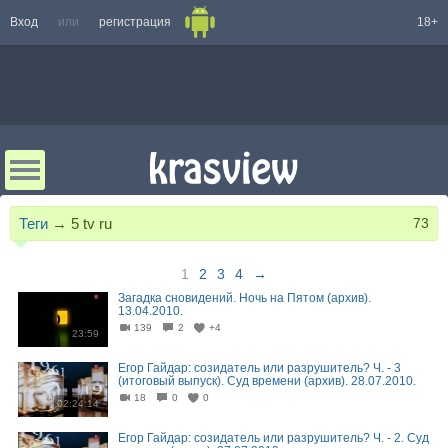
Вход
или
регистрация
18+
Теги
→
5 tv ru
73
1
2
3
4
→
Загадка сновидений. Ночь на Пятом (архив).
13.04.2010.
139
2
+4
23:59
Егор Гайдар: созидатель или разрушитель? Ч. - 3
(итоговый выпуск). Суд времени (архив). 28.07.2010.
18
0
0
02:24:14
Егор Гайдар: созидатель или разрушитель? Ч. - 2. Суд