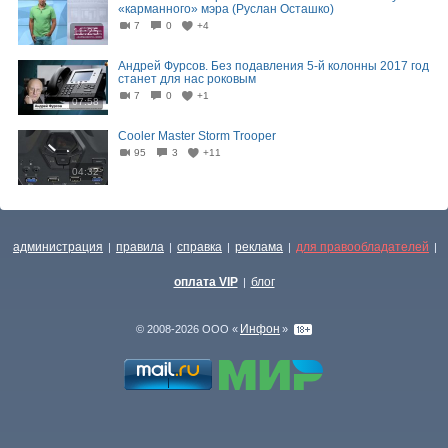
«карманного» мэра (Руслан Осташко)
7
0
+4
11:25
Андрей Фурсов. Без подавления 5-й колонны 2017 год
станет для нас роковым
7
0
+1
07:58
Cooler Master Storm Trooper
95
3
+11
04:32
администрация
правила
справка
реклама
для правообладателей
|
|
|
|
|
оплата VIP
блог
|
Инфон
© 2008-2026 ООО «
»