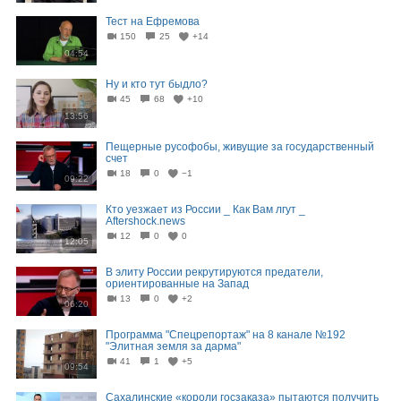
Тест на Ефремова
150
25
+14
04:54
Ну и кто тут быдло?
45
68
+10
13:56
Пещерные русофобы, живущие за государственный
счет
18
0
−1
09:22
Кто уезжает из России _ Как Вам лгут _
Aftershock.news
12
0
0
12:05
В элиту России рекрутируются предатели,
ориентированные на Запад
13
0
+2
06:20
Программа "Спецрепортаж" на 8 канале №192
"Элитная земля за дарма"
41
1
+5
09:54
Сахалинские «короли госзаказа» пытаются получить