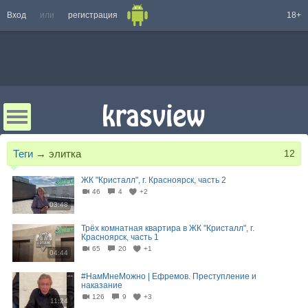
Вход
или
регистрация
18+
Теги
→
элитка
12
ЖК "Кристалл", г. Красноярск, часть 2
46
4
+2
03:48
Трёх комнатная квартира в ЖК "Кристалл", г.
Красноярск, часть 1
65
20
+1
04:44
#НамМнеМожно | Ефремов. Преступление и
наказание
126
9
+3
11:24