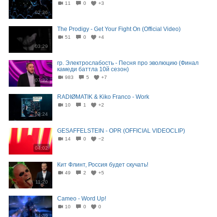
11
0
+3
02:36
The Prodigy - Get Your Fight On (Official Video)
51
0
+4
03:29
гр. Электрослабость - Песня про эволюцию (Финал
камеди баттла 10й сезон)
983
5
+7
07:32
RADIØMATIK & Kiko Franco - Work
10
1
+2
03:24
GESAFFELSTEIN - OPR (OFFICIAL VIDEOCLIP)
14
0
−2
04:02
Кит Флинт, Россия будет скучать!
49
2
+5
11:20
Cameo - Word Up!
10
0
0
04:39