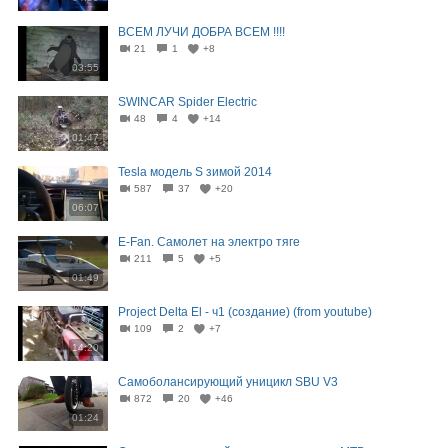
ВСЕМ ЛУЧИ ДОБРА ВСЕМ !!!!
21
1
+8
03:55
SWINCAR Spider Electric
48
4
+14
01:47
Tesla модель S зимой 2014
587
37
+20
06:07
E-Fan. Самолет на электро тяге
211
5
+5
01:49
Project Delta El - ч1 (создание) (from youtube)
109
2
+7
14:20
Самоболансирующий уницикл SBU V3
872
20
+46
01:24