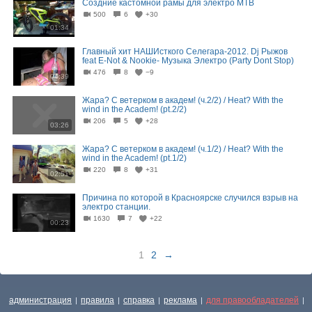
Создние кастомной рамы для электро MTB
500
6
+30
01:34
Главный хит НАШИсткого Селегара-2012. Dj Рыжов
feat E-Not & Nookie- Музыка Электро (Party Dont Stop)
476
8
−9
04:39
Жара? С ветерком в академ! (ч.2/2) / Heat? With the
wind in the Academ! (pt.2/2)
206
5
+28
03:26
Жара? С ветерком в академ! (ч.1/2) / Heat? With the
wind in the Academ! (pt.1/2)
220
8
+31
02:51
Причина по которой в Красноярске случился взрыв на
электро станции.
1630
7
+22
00:23
1
2
→
администрация
правила
справка
реклама
для правообладателей
|
|
|
|
|