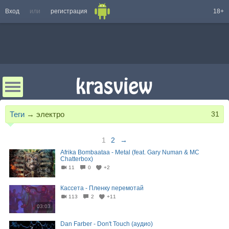
Вход
или
регистрация
18+
Теги
→
электро
31
1
2
→
Afrika Bombaataa - Metal (feat. Gary Numan & MC
Chatterbox)
11
0
+2
04:58
Кассета - Пленку перемотай
113
2
+11
03:03
Dan Farber - Don't Touch (аудио)