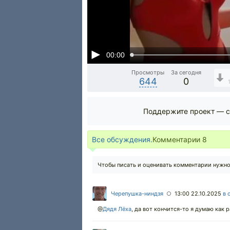
00:00
Просмотры
За сегодня
644
0
Поддержите проект — с
Все обсуждения.
Комментарии
8
Чтобы писать и оценивать комментарии нужн
Черепушка-ниндзя
13:00 22.10.2025
в 
○
@
Дядя Лёха
,
да вот кончится-то я думаю как р