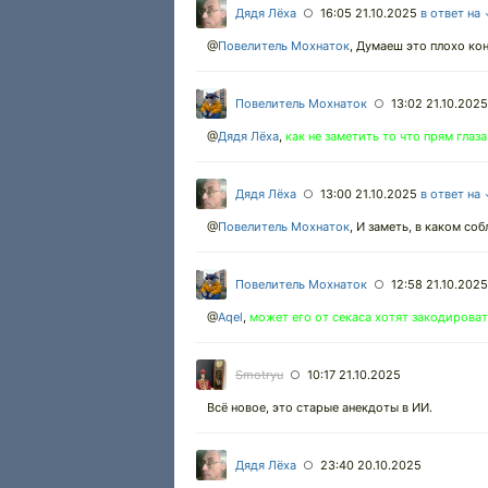
Дядя Лёха
16:05 21.10.2025
в ответ на
○
@
Повелитель Мохнаток
,
Думаеш это плохо ко
Повелитель Мохнаток
13:02 21.10.2025
○
@
Дядя Лёха
,
как не заметить то что прям глаз
Дядя Лёха
13:00 21.10.2025
в ответ на
○
@
Повелитель Мохнаток
,
И заметь, в каком соб
Повелитель Мохнаток
12:58 21.10.2025
○
@
Aqel
,
может его от секаса хотят закодирова
Smotryu
10:17 21.10.2025
○
Всё новое, это старые анекдоты в ИИ.
Дядя Лёха
23:40 20.10.2025
○