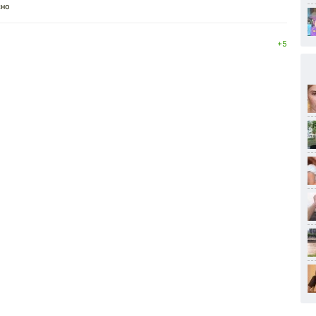
сно
+5