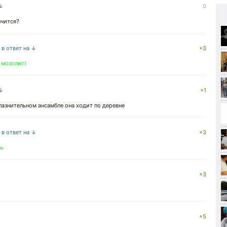
 ↓
0
нчится?
в ответ на ↓
+3
а мозолит)
 ↓
+1
лазнительном ансамбле она ходит по деревне
в ответ на ↓
+3
ть
+3
+5