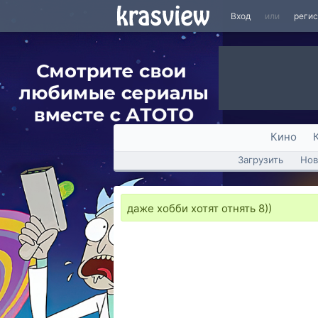
Вход
или
реги
Кино
Загрузить
Нов
даже хобби хотят отнять 8))