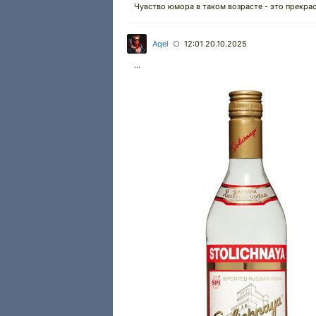
Чувство юмора в таком возрасте - это прекра
Aqel
12:01 20.10.2025
○
...