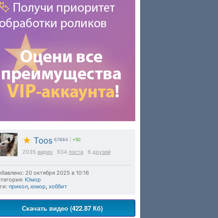
★
Toos
67884
|
+50
2035
видео
934
поста
6
друзей
бавлено: 20 октября 2025 в 10:16
тегория:
Юмор
ги:
прикол
,
юмор
,
хоббит
Скачать видео (422.87 Кб)