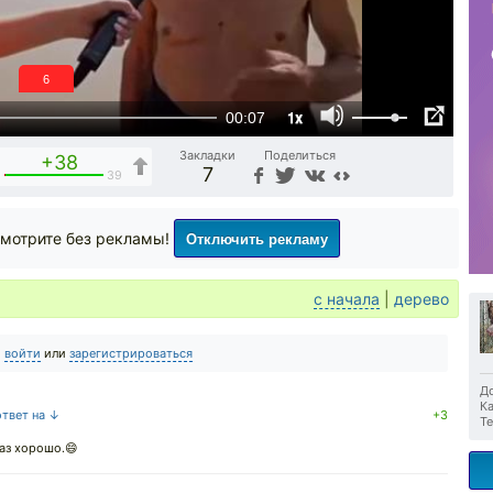
6
1x
00:07
Закладки
Поделиться
+38
7
1
39
Отключить рекламу
мотрите без рекламы!
с начала
|
дерево
о
войти
или
зарегистрироваться
До
Ка
ответ на ↓
+3
Те
аз хорошо.😄