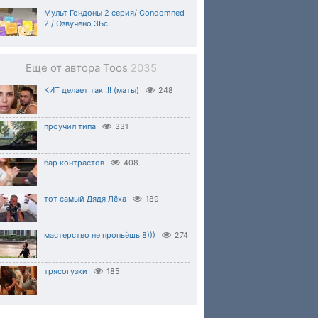
Мульт Гондоны 2 серия/ Condomned
2 / Озвучено ЗБс
Еще от автора Toos
2035
КИТ делает так !!! (маты)
248
проучил типа
331
бар контрастов
408
тот самый Дядя Лёха
189
мастерство не пропьёшь 8)))
274
трясогузки
185