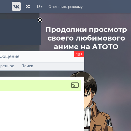
18+
Отключить рекламу
18+
Общение
тренное
Поиск