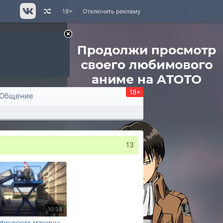
18+
Отключить рекламу
18+
Общение
13
10:38
атические машины