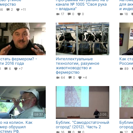
мерство
канале № 1005 "Своя рука
для ак
– владыка"
и индю
46
2
+11
17
0
0
18
12:34
10:14
 стать фермером? -
Интеллектуальные
Как ст
ги 2016 года
технологии, разумное
России
животноводство и
31
6
+7
89
фермерство
64
0
+4
09:37
40:06
о на колион. Как
Бублик. "Самодостаточный
Бублик
мер обрушил
огород" (2012). Часть 2
огород"
истему РФ.
16
0
0
12