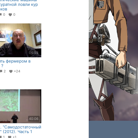
куратной ловли кур
ков
0
0
06:58
ать фермером в
 ?
2
+24
40:06
. "Самодостаточный
 (2012). Часть 1
1
+1