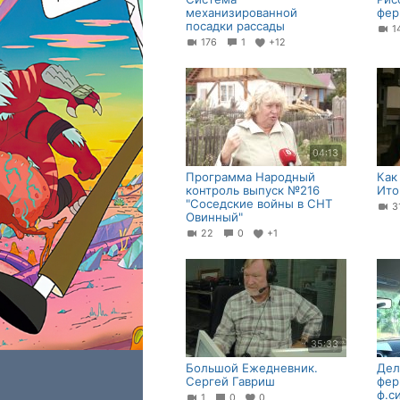
механизированной
фер
посадки рассады
1
176
1
+12
04:13
Программа Народный
Как
контроль выпуск №216
Ито
"Соседские войны в СНТ
Овинный"
22
0
+1
35:33
Большой Ежедневник.
Дел
Сергей Гавриш
фер
ф.с
1
0
0