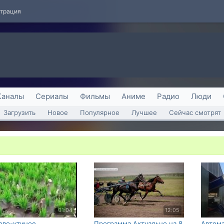
страция
Каналы
Сериалы
Фильмы
Аниме
Радио
Люди
Загрузить
Новое
Популярное
Лучшее
Сейчас смотрят
01:04
12:05
ово-утиное
Программа Актуально на 8
Автом