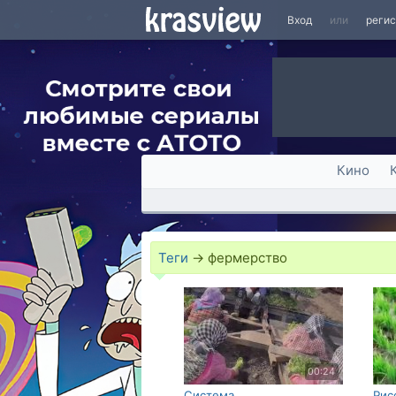
Вход
или
реги
Кино
Теги
→
фермерство
00:24
Система
Рис