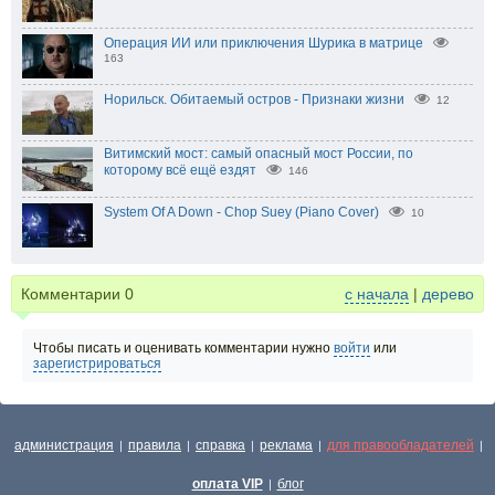
Операция ИИ или приключения Шурика в матрице
163
Норильск. Обитаемый остров - Признаки жизни
12
Витимский мост: самый опасный мост России, по
которому всё ещё ездят
146
System Of A Down - Chop Suey (Piano Cover)
10
Комментарии
0
с начала
|
дерево
Чтобы писать и оценивать комментарии нужно
войти
или
зарегистрироваться
администрация
правила
справка
реклама
для правообладателей
|
|
|
|
|
оплата VIP
блог
|