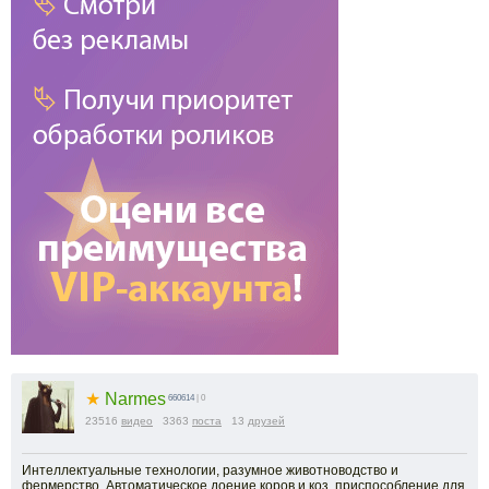
★
Narmes
660614
| 0
23516
видео
3363
поста
13
друзей
Интеллектуальные технологии, разумное животноводство и
фермерство. Автоматическое доение коров и коз, приспособление для