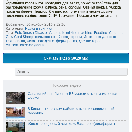
кормления коров и коз, кормушка для телят, робот, устройство для
распределение корма, силоса, сена, соломы. Овечья ферма, уборка
грязи на ферме. Трактор, бульдозер, погрузчик и многие другие
последние изобретения. США, Германия, Россия и другие страны.
Добавлено: 16 ноября 2016 в 12:26
Категория:
Наука и техника
Теги:
Epic Smash Disaster
,
Automatic milking machine
,
Feeding
,
Cleaning
Cow Goat Sheep
,
сельское хозяйство
,
коровы
,
Интеллектуальные
технологии
,
животноводство
,
фермерство
,
доение коров
,
Автоматическое доени
Скачать видео (80.28 Мб)
Похожее видео
Санаторий для бурёнок В Чусовом открыта молочная
ферма
В Константиновском районе открыли современный
коровник
Животноводческий комплекс Ваганово (мегаферма)