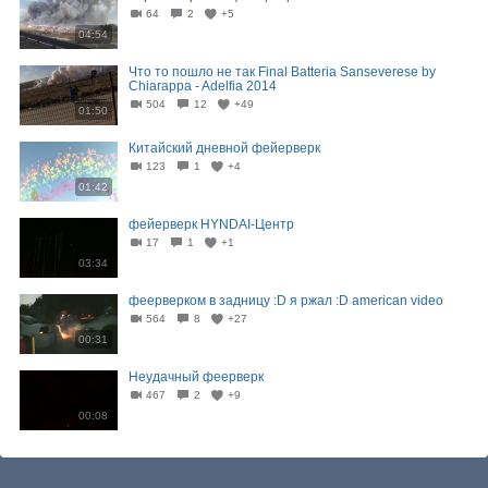
64
2
+5
04:54
Что то пошло не так Final Batteria Sanseverese by
Chiarappa - Adelfia 2014
504
12
+49
01:50
Китайский дневной фейерверк
123
1
+4
01:42
фейерверк HYNDAI-Центр
17
1
+1
03:34
феерверком в задницу :D я ржал :D american video
564
8
+27
00:31
Неудачный феерверк
467
2
+9
00:08