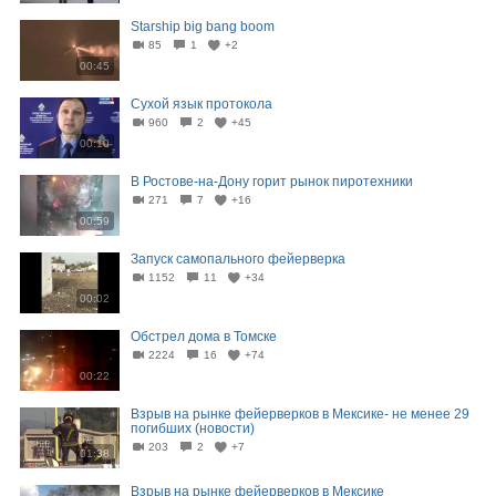
Starship big bang boom
85
1
+2
00:45
Сухой язык протокола
960
2
+45
00:10
В Ростове-на-Дону горит рынок пиротехники
271
7
+16
00:59
Запуск самопального фейерверка
1152
11
+34
00:02
Обстрел дома в Томске
2224
16
+74
00:22
Взрыв на рынке фейерверков в Мексике- не менее 29
погибших (новости)
203
2
+7
01:38
Взрыв на рынке фейерверков в Мексике