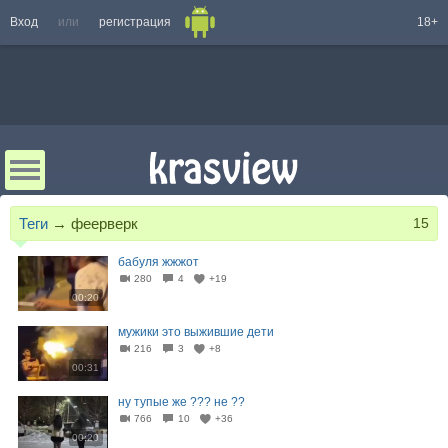
Вход
или
регистрация
18+
Теги
→
феерверк
15
бабуля жжжот
280
4
+19
00:20
мужики это выжившие дети
216
3
+8
00:31
ну тупые же ??? не ??
766
10
+36
00:20