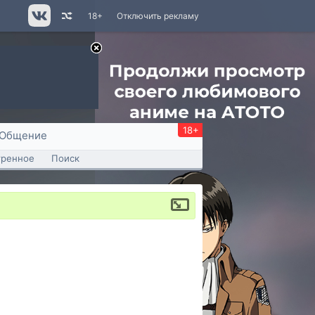
18+
Отключить рекламу
18+
Общение
тренное
Поиск