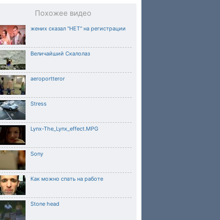
Похожее видео
жених сказал "НЕТ" на регистрации
Величайший Скалолаз
aeroportteror
Stress
Lynx-The_Lynx_effect.MPG
Sony
Как можно спать на работе
Stone head