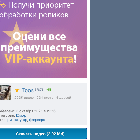
★
Toos
67876
|
+51
2035
видео
934
поста
6
друзей
бавлено: 6 октября 2025 в 15:26
тегория:
Юмор
ги:
прикол
,
угар
,
феерверк
Скачать видео (2.92 Мб)