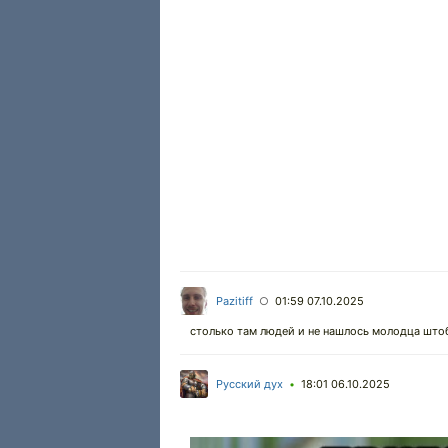
Pazitiff
01:59 07.10.2025
○
столько там людей и не нашлось молодца што
Русский дух
18:01 06.10.2025
•