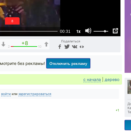
7
1x
00:31
Поделиться
+8
2
10
Отключить рекламу
мотрите без рекламы!
с начала
|
дерево
о
войти
или
зарегистрироваться
До
Ка
+1
Те