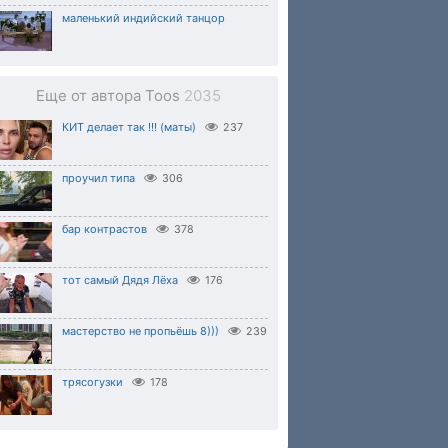
маленький индийский танцор
Еще от автора Toos
2035
КИТ делает так !!! (маты)
237
проучил типа
306
бар контрастов
378
тот самый Дядя Лёха
176
мастерство не пропьёшь 8)))
239
трясогузки
178