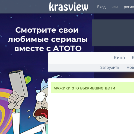
Вход
или
реги
Кино
Загрузить
Нов
мужики это выжившие дети