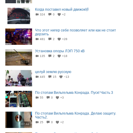
Когда поставил новый движок🤣
324
0
+2
00:08
Что этот нигер себе позволяет или как не стоит
дерзить
481
2
+28
00:36
Установка опоры ЛЭП 750 кВ
135
2
+18
04:27
целуй землю русскую
445
15
−13
00:40
По стопам Вильгельма Конрада. Пуск! Часть 3
55
0
+3
11:24
По стопам Вильгельма Конрада. Делаю защиту.
Часть2.
25
0
+2
07:44