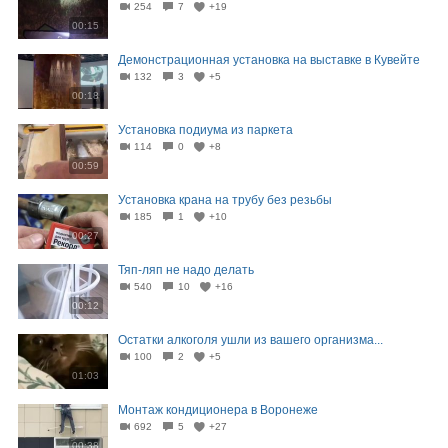
254
7
+19
00:15
Демонстрационная установка на выставке в Кувейте
132
3
+5
00:18
Установка подиума из паркета
114
0
+8
00:59
Установка крана на трубу без резьбы
185
1
+10
00:27
Тяп-ляп не надо делать
540
10
+16
00:12
Остатки алкоголя ушли из вашего организма...
100
2
+5
01:03
Монтаж кондиционера в Воронеже
692
5
+27
00:38