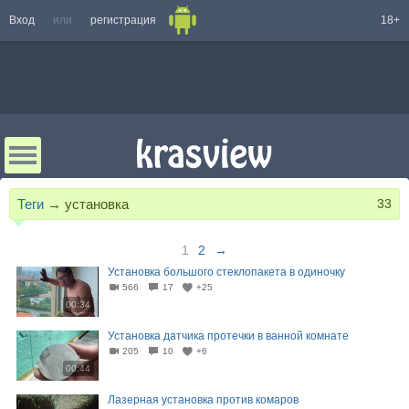
Вход
или
регистрация
18+
Теги
→
установка
33
1
2
→
Установка большого стеклопакета в одиночку
566
17
+25
00:34
Установка датчика протечки в ванной комнате
205
10
+6
00:44
Лазерная установка против комаров