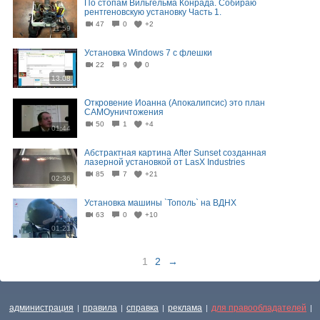
По стопам Вильгельма Конрада. Собираю
рентгеновскую установку Часть 1.
47
0
+2
11:59
Установка Windows 7 с флешки
22
9
0
13:08
Откровение Иоанна (Апокалипсис) это план
САМОуничтожения
50
1
+4
01:44
Абстрактная картина After Sunset созданная
лазерной установкой от LasX Industries
85
7
+21
02:36
Установка машины `Тополь` на ВДНХ
63
0
+10
01:21
1
2
→
администрация
правила
справка
реклама
для правообладателей
|
|
|
|
|