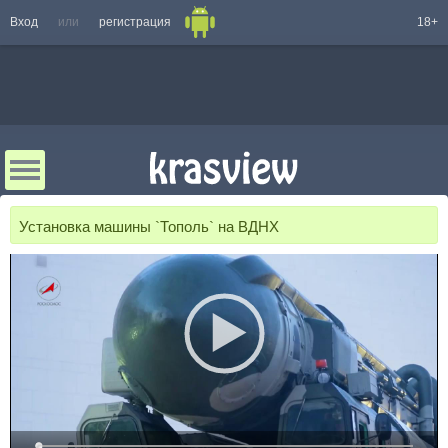
Вход
или
регистрация
18+
Установка машины `Тополь` на ВДНХ