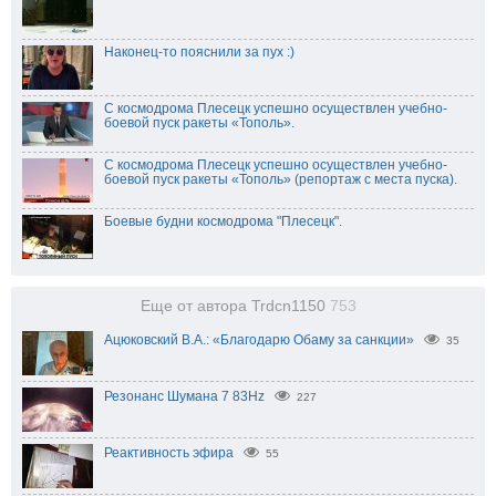
Наконец-то пояснили за пух :)
С космодрома Плесецк успешно осуществлен учебно-
боевой пуск ракеты «Тополь».
С космодрома Плесецк успешно осуществлен учебно-
боевой пуск ракеты «Тополь» (репортаж с места пуска).
Боевые будни космодрома "Плесецк".
Еще от автора Trdcn1150
753
Ацюковский В.А.: «Благодарю Обаму за санкции»
35
Резонанс Шумана 7 83Hz
227
Реактивность эфира
55