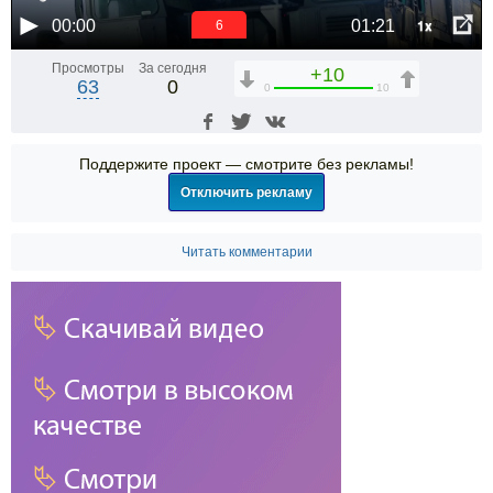
1x
00:00
01:21
6
Просмотры
За сегодня
+10
63
0
0
10
Поддержите проект — смотрите без рекламы!
Отключить рекламу
Читать комментарии