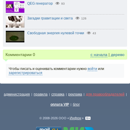
QEG генератор
93
Загадки гравитации и света
126
Свободная энергия нулевой точки
43
Комментарии
0
с начала
|
дерево
Чтобы писать и оценивать комментарии нужно
войти
или
зарегистрироваться
администрация
правила
справка
реклама
для правообладателей
|
|
|
|
|
оплата VIP
блог
|
Инфон
© 2008-2026 ООО «
»