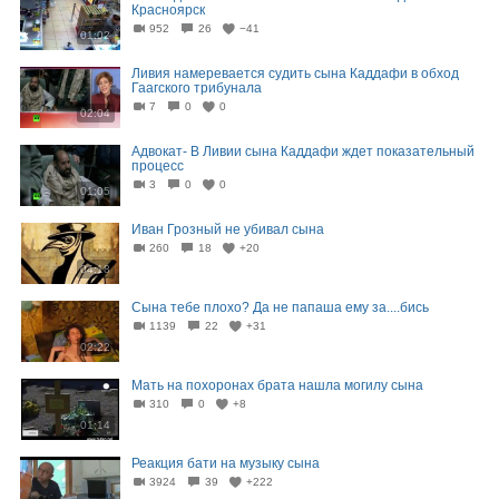
Красноярск
952
26
−41
01:02
Ливия намеревается судить сына Каддафи в обход
Гаагского трибунала
7
0
0
02:04
Адвокат- В Ливии сына Каддафи ждет показательный
процесс
3
0
0
01:05
Иван Грозный не убивал сына
260
18
+20
04:18
Сына тебе плохо? Да не папаша ему за....бись
1139
22
+31
02:22
Мать на похоронах брата нашла могилу сына
310
0
+8
01:14
Реакция бати на музыку сына
3924
39
+222