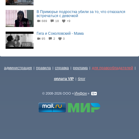
00:24
В Приморье подростка убили за то, что отказался
встречаться с девочкой
689
18
+9
05:13
Гига и Соколовский - Мама
95
2
0
03:22
администрация
правила
справка
реклама
для правообладателей
|
|
|
|
|
оплата VIP
блог
|
Инфон
© 2008-2026 ООО «
»