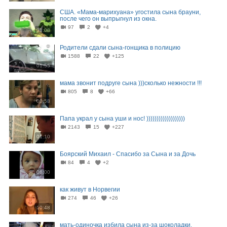
США. «Мама-марихуана» угостила сына брауни,
после чего он выпрыгнул из окна.
97
2
+4
01:08
Родители сдали сына-гонщика в полицию
1588
22
+125
01:55
мама звонит подруге сына )))сколько нежности !!!
805
8
+66
00:58
Папа украл у сына уши и нос! )))))))))))))))))))
2143
15
+227
01:10
Боярский Михаил - Спасибо за Сына и за Дочь
84
4
+2
06:00
как живут в Норвегии
274
46
+26
10:48
мать-одиночка избила сына из-за шоколадки.