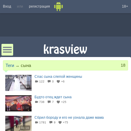
Вход
или
регистрация
18+
Теги
→
сына
18
Спас сына слепой женщины
122
0
+6
00:34
Будто отец ждет сына
738
7
+25
01:16
Сбрил бороду и его не узнала даже мама
1781
9
+75
01:18