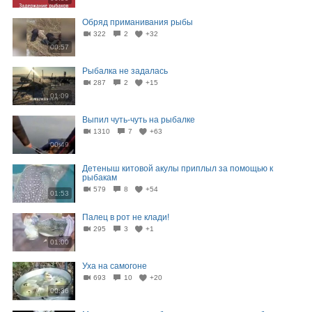
Обряд приманивания рыбы
322
2
+32
00:57
Рыбалка не задалась
287
2
+15
01:09
Выпил чуть-чуть на рыбалке
1310
7
+63
00:49
Детеныш китовой акулы приплыл за помощью к
рыбакам
579
8
+54
01:53
Палец в рот не клади!
295
3
+1
01:00
Уха на самогоне
693
10
+20
00:36