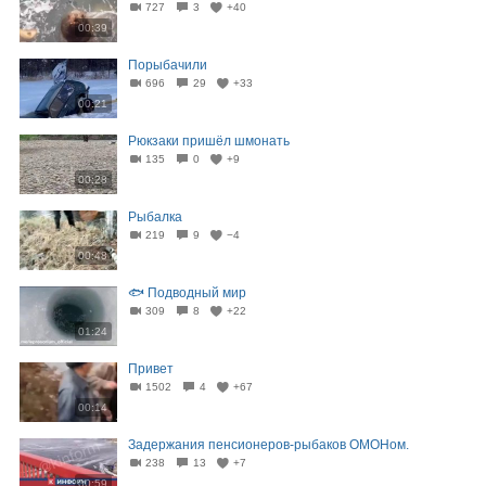
727
3
+40
00:39
Порыбачили
696
29
+33
00:21
Рюкзаки пришёл шмонать
135
0
+9
00:28
Рыбалка
219
9
−4
00:48
🐟 Подводный мир
309
8
+22
01:24
Привет
1502
4
+67
00:14
Задержания пенсионеров-рыбаков ОМОНом.
238
13
+7
00:59