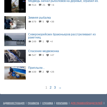
Медведь загнал рыболовов на деревья, ограбил их.
514
21
+4
00:28
Зимняя рыбалка
879
5
+36
00:33
Северокорейских браконьеров расстреливают из
ракетниц
249
1
+4
02:44
Спасение медвежонка
547
9
+47
01:00
Приплыли...
439
2
+26
01:33
1
2
3
→
администрация
правила
справка
реклама
для правообладателей
|
|
|
|
|