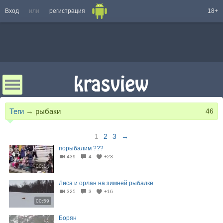
Вход
или
регистрация
18+
Теги
→
рыбаки
46
1
2
3
→
порыбалим ???
439
4
+23
00:14
Лиса и орлан на зимней рыбалке
325
3
+16
00:59
Борян