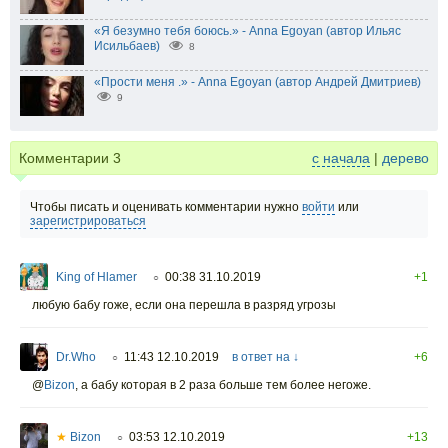
«Я безумно тебя боюсь.» - Anna Egoyan (автор Ильяс
Исильбаев)
8
«Прости меня .» - Anna Egoyan (автор Андрей Дмитриев)
9
Комментарии
3
с начала
|
дерево
Чтобы писать и оценивать комментарии нужно
войти
или
зарегистрироваться
King of Hlamer
00:38 31.10.2019
+1
○
любую бабу гоже, если она перешла в разряд угрозы
Dr.Who
11:43 12.10.2019
в ответ на ↓
+6
○
@
Bizon
,
а бабу которая в 2 раза больше тем более негоже.
★
Bizon
03:53 12.10.2019
+13
○