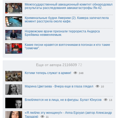
Межгосударственный авиационный комитет обнародовал
результаты расследования авиакатастрофы Як-42.
Криминальные будни Америки (2). Камера запечатлела
момент расстрела около кафе.
Норвежские врачи признали террориста Андерса
Брейвика невменяемым.
Какие песни нравятся взяточникам в погонах и кто такие
"семечки".
Еще от автора 2116609
72
Котики теперь служат в армии!
248
Марина Цветаева - Вчера еще в глаза глядел
10
Влюбляются не в лица, не в фигуры. Булат Юнусов
13
«Я люблю эту женщину!» - Anna Egoyan (автор Александр
Тарадов)
11