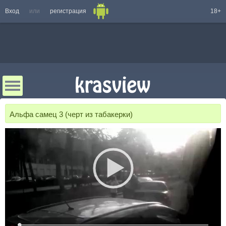
Вход
или
регистрация
18+
Альфа самец 3 (черт из табакерки)