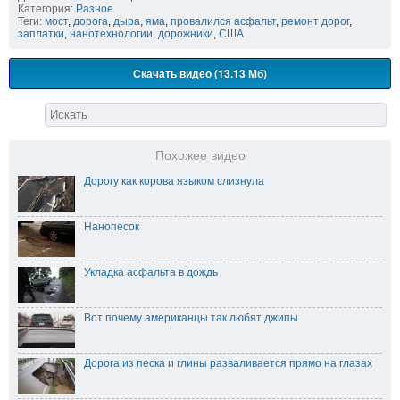
Категория:
Разное
Теги:
мост
,
дорога
,
дыра
,
яма
,
провалился асфальт
,
ремонт дорог
,
заплатки
,
нанотехнологии
,
дорожники
,
США
Скачать видео (13.13 Мб)
Похожее видео
Дорогу как корова языком слизнула
Нанопесок
Укладка асфальта в дождь
Вот почему американцы так любят джипы
Дорога из песка и глины разваливается прямо на глазах