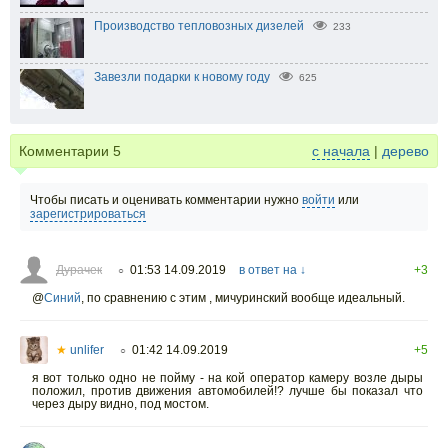
Производство тепловозных дизелей
233
Завезли подарки к новому году
625
Комментарии
5
с начала
|
дерево
Чтобы писать и оценивать комментарии нужно
войти
или
зарегистрироваться
Дурачек
01:53 14.09.2019
в ответ на ↓
+3
○
@
Синий
,
по сравнению с этим , мичуринский вообще идеальный.
★
unlifer
01:42 14.09.2019
+5
○
я вот только одно не пойму - на кой оператор камеру возле дыры
положил, против движения автомобилей!? лучше бы показал что
через дыру видно, под мостом.