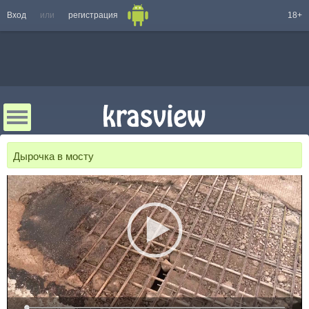
Вход
или
регистрация
18+
Дырочка в мосту