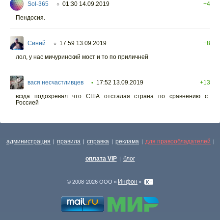
Sol-365
01:30 14.09.2019
+4
○
Пендосия.
Синий
17:59 13.09.2019
+8
○
лол, у нас мичуринский мост и то по приличней
вася несчастливцев
17:52 13.09.2019
+13
•
всгда подозревал что США отсталая страна по сравнению с
Россией
администрация
правила
справка
реклама
для правообладателей
|
|
|
|
|
оплата VIP
блог
|
Инфон
© 2008-2026 ООО «
»