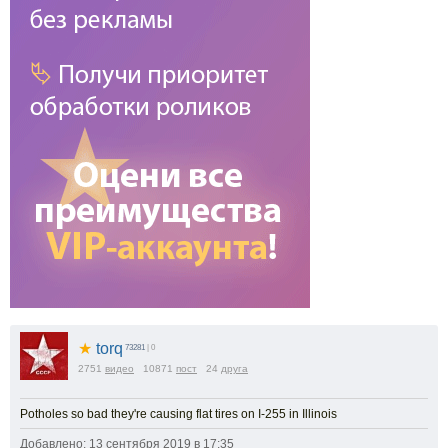
★
torq
73281
| 0
2751
видео
10871
пост
24
друга
Potholes so bad they're causing flat tires on I-255 in Illinois
Добавлено: 13 сентября 2019 в 17:35