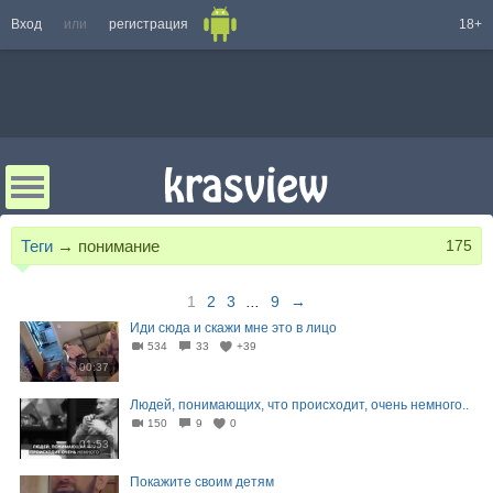
Вход
или
регистрация
18+
Теги
→
понимание
175
1
2
3
...
9
→
Иди сюда и скажи мне это в лицо
534
33
+39
00:37
Людей, понимающих, что происходит, очень немного..
150
9
0
01:53
Покажите своим детям