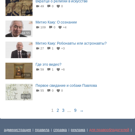
Вкратце о религии в искусстве
49
0
0
04:44
Митио Каку: О сознании
109
0
+4
04:55
Митио Каку: Робонавты или астронавты?
27
1
+3
02:57
Где это видео?
59
1
+6
07:10
Первое свидание и собаки Павлова
55
0
0
03:44
1
2
3
...
9
→
администрация
правила
справка
реклама
для правообладателей
|
|
|
|
|