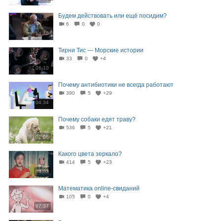
Будем действовать или ещё посидим?
6
0
0
14:46
Тирни Тис — Морские истории
33
0
+4
06:10
Почему антибиотики не всегда работают
390
5
+29
04:34
Почему собаки едят траву?
536
5
+21
02:06
Какого цвета зеркало?
414
5
+23
03:03
Математика online-свиданий
105
0
+4
07:37