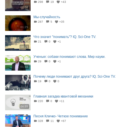
298
19
+43
02:56
Мы-случайность
287
5
+35
01:25
Что значит "понимать"? IQ. Sci-One TV.
21
0
+1
08:15
Ученые: собаки понимают слова. Мир науки.
29
0
+1
01:48
Почему люди понимают друг друга? IQ. Sci-One TV.
19
0
0
11:54
Главная загадка квантовой механики
220
0
+11
04:55
Песня Кличко- Четкое понимание
328
11
+67
01:50