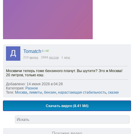
Tomatch
0
|
+67
210
видео
2868
постов
1
друг
Москвичи теперь тоже бензиного плачут. Вы шутите? Это ж Москва!
20 литров, только кэш.
Добавлено: 14 июня 2026 в 04:28
Категория:
Разное
Теги:
Москва
,
лимиты
,
бензин
,
нарастающая стабильность
,
сказки
Скачать видео (8.41 Мб)
Похожее видео