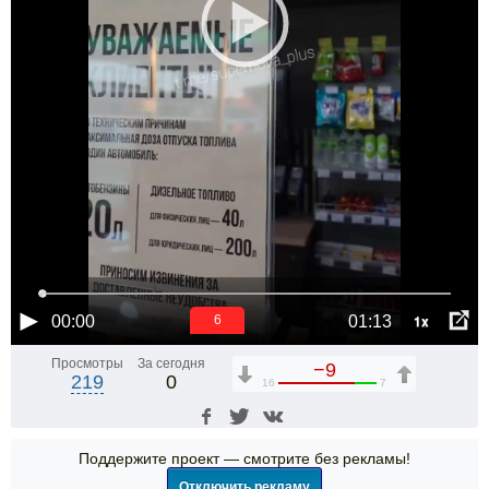
1x
00:00
01:13
6
Просмотры
За сегодня
−9
219
0
16
7
Поддержите проект — смотрите без рекламы!
Отключить рекламу