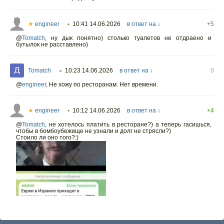
★
engineer
10:41 14.06.2026
в ответ на ↓
+5
•
@
Tomatch
,
ну дык понятно) столько туалетов не отдраено и
бутылок не расставлено)
Tomatch
10:23 14.06.2026
в ответ на ↓
0
○
@
engineer
,
Не хожу по ресторанам. Нет времени.
★
engineer
10:12 14.06.2026
в ответ на ↓
+4
•
@
Tomatch
,
не хотелось платить в ресторане?) а теперь гасишься,
чтобы в бомбоубежище не узнали и долг не стрясли?)
Стоило ли оно того?:)