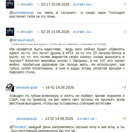
★
Инсайт
02:17 15.06.2026
в ответ на ↓
0
○
@
pereadeqvat
,
ты лжец и сатанист.. и скоро кара Господня
настигнет тебя за эту ложь..
★
Инсайт
02:16 15.06.2026
в ответ на ↓
0
○
@
вечный краб
,
всем местным выгоднее, чтобы вы оставались слепыми котятами
Им нравится быть идиотами... ведь кого сейчас будет обвинять
идиот за то, что летят дроны в НПЗ, за то что 20 литров бенза в
рыло, за то, что полки маркетов скоро начнут снова выносить и
прочее? Конечно виновны хохлы с Украины, а не тот, кто начал
войну.. пробитым дурачкам так проще жить.. их используют, как
тупых шлюх политиканы, а они и рады этому, уплетая крошки с
барского стола..
вечный краб
16:42 14.06.2026
+3
○
поводил по губам инженеру, и опять не поймут, кроме израиля и
США, так по приколу, на вас никто свет истины не прольёт, всем
местным выгоднее, чтобы вы оставались слепыми котятами
pereadeqvat
13:52 14.06.2026
в ответ на ↓
+5
○
@
Tomatch
,
каждый день заправляюсь сколько хочу и как хочу, а ты
..бол ничтожный передохнул бы что ли..