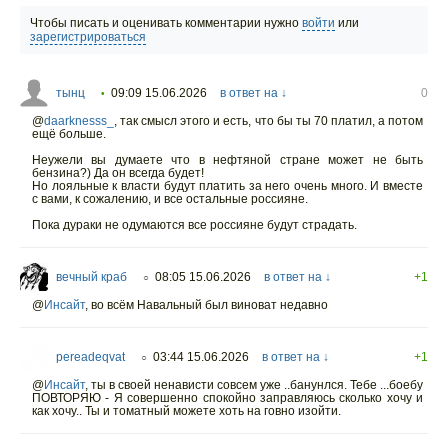
Чтобы писать и оценивать комментарии нужно
войти
или
зарегистрироваться
тынц
09:09 15.06.2026
в ответ на ↓
0
•
@
daarknesss_
,
так смысл этого и есть, что бы ты 70 платил, а потом
ещё больше.
Неужели вы думаете что в нефтяной стране может не быть
бензина?) Да он всегда будет!
Но лояльные к власти будут платить за него очень много. И вместе
с вами, к сожалению, и все остальные россияне.
Пока дураки не одумаются все россияне будут страдать.
вечный краб
08:05 15.06.2026
в ответ на ↓
+1
○
@
Инсайт
,
во всём Навальный был виноват недавно
pereadeqvat
03:44 15.06.2026
в ответ на ↓
+1
○
@
Инсайт
,
ты в своей ненависти совсем уже ..банунлся. Тебе ...боебу
ПОВТОРЯЮ - Я совершенно спокойно заправляюсь сколько хочу и
как хочу.. Ты и томатный можете хоть на говно изойти.