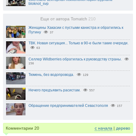
bloknot_svp
Еще от автора Tomatch
210
Женщины Хакасии с пустыми канистра и обратились к
Путину
37
ТВК. Новая ситуация... Только в 90-е были такие очереди.
63
Селлер Wildberries обратилась к руководству страны.
156
Тюмень, без водопровода.
129
Нечего предъявить расистам.
557
Обращение предпринимателей Севастополя
157
Комментарии
20
с начала
|
дерево