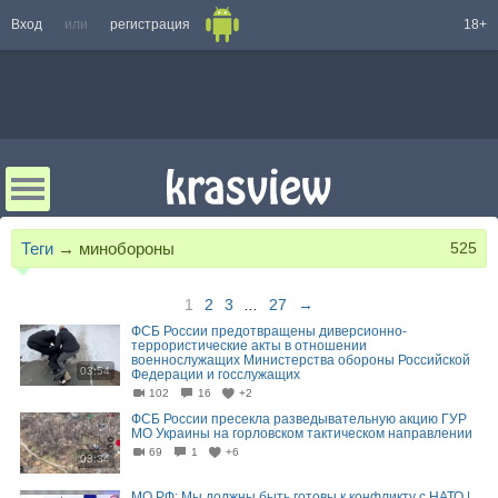
Вход
или
регистрация
18+
Теги
→
минобороны
525
1
2
3
...
27
→
ФСБ России предотвращены диверсионно-
террористические акты в отношении
военнослужащих Министерства обороны Российской
03:54
Федерации и госслужащих
102
16
+2
ФСБ России пресекла разведывательную акцию ГУР
МО Украины на горловском тактическом направлении
69
1
+6
03:34
МО РФ: Мы должны быть готовы к конфликту с НАТО |