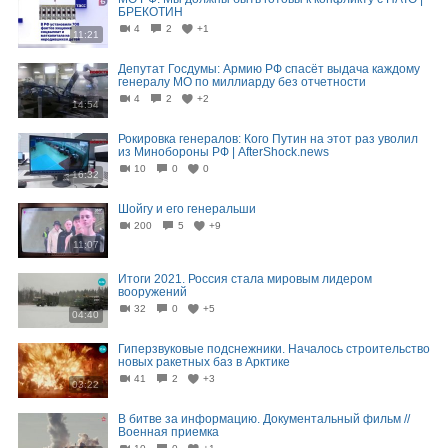
БРЕКОТИН
4
2
+1
11:21
Депутат Госдумы: Армию РФ спасёт выдача каждому
генералу МО по миллиарду без отчетности
4
2
+2
14:54
Рокировка генералов: Кого Путин на этот раз уволил
из Минобороны РФ | AfterShock.news
10
0
0
16:32
Шойгу и его генеральши
200
5
+9
11:07
Итоги 2021. Россия стала мировым лидером
вооружений
32
0
+5
04:40
Гиперзвуковые подснежники. Началось строительство
новых ракетных баз в Арктике
41
2
+3
03:22
В битве за информацию. Документальный фильм //
Военная приемка