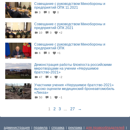
Совещание с руководством Минобороны и
предприятий ОПК 11.2021
3
0
0
15:18
Совещание с руководством Минобороны и
предприятий ОПК 2021
10
0
+2
01:13
Совещание с руководством Минобороны и
предприятий ОПК
6
0
+1
03:53
Демонстрация работы блокпоста российскими
миротворцами на учении «Нерушимое
братство-2021»
01:45
47
4
−2
Участники учения «Нерушимое братство-2021»
высоко оценили медицинский бронеавтомобиль
«Линза»
02:17
50
1
−1
1
2
3
...
27
→
администрация
правила
справка
реклама
для правообладателей
|
|
|
|
|