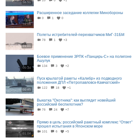
10
0
+1
58:51
Расширенное заседание коллегии Минобороны
0
1
0
59:06
Полеты истребителей-перехватчиков МиГ-31БМ
78
1
+3
01:01
Боевое применение ЗРПК «Панцирь-С» на полигоне
Ашулук
134
3
+2
00:34
Пуск крылатой ракеты «Калибр» из подводного
положения ДПЛ «Петропавловск-Камчатский»
122
18
+1
00:45
Выкатка "Охотника": как выглядит новейший
российский беспилотник?
76
24
+7
01:18
Прямо в цель: российский ракетный комплекс “Ответ”
прошел испытания в Японском море
101
6
+5
01:04