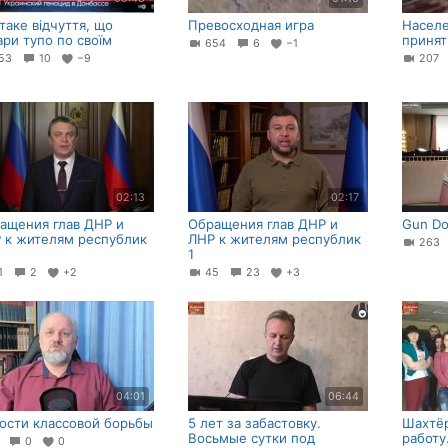
 таке відчуття, що
Превосходная игра
Населе
ари тупо по своїм
принят
654
6
−1
53
10
−9
20
02:13
02:17
ащения глав ДНР и
Обращения глав ДНР и
Gun D
 к жителям республик
ЛНР к жителям республик
26
1
61
2
+2
45
23
+3
04:01
06:44
ости классовой борьбы
5 лет за забастовку.
Шахтё
Восьмые сутки под
работу
6
0
0