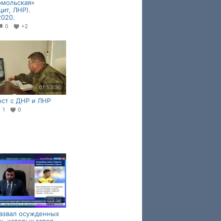
омольская»
цит, ЛНР).
2020.
0
+2
01:53:30
ст с ДНР и ЛНР
1
0
03:16
азвал осужденных