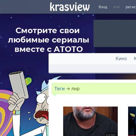
Вход
или
реги
Кино
Теги
→
лнр
01:00