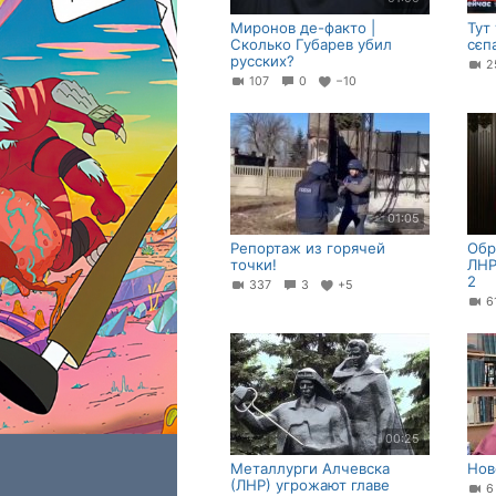
Миронов де-факто |
Тут
Сколько Губарев убил
сєп
русских?
2
107
0
−10
01:05
Репортаж из горячей
Обр
точки!
ЛНР
2
337
3
+5
00:25
Металлурги Алчевска
Нов
(ЛНР) угрожают главе