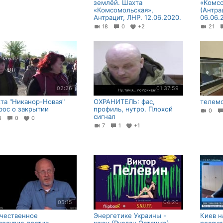
землёй. Шахта
«Комс
«Комсомольская»,
(Антра
Антрацит, ЛНР. 12.06.2020.
06.06.
18
0
+2
21
02:26
01:37:59
та "Никанор-Новая"
ОХРАНИТЕЛЬ: фас,
телемо
рос о закрытии
профиль, нутро. Плохой
0
сигнал
18
0
0
7
1
+1
05:15
04:20
чественное
Энергетике Украины -
Киев н