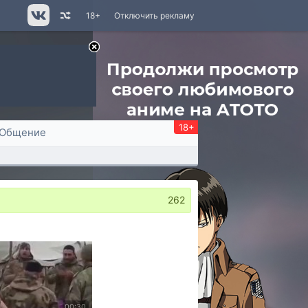
18+
Отключить рекламу
18+
Общение
262
00:30