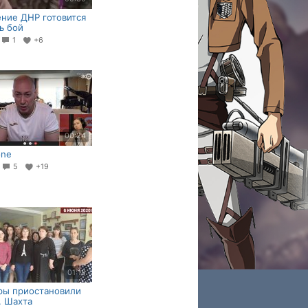
ние ДНР готовится
ь бой
7
1
+6
00:24
one
3
5
+19
01:18
ры приостановили
. Шахта