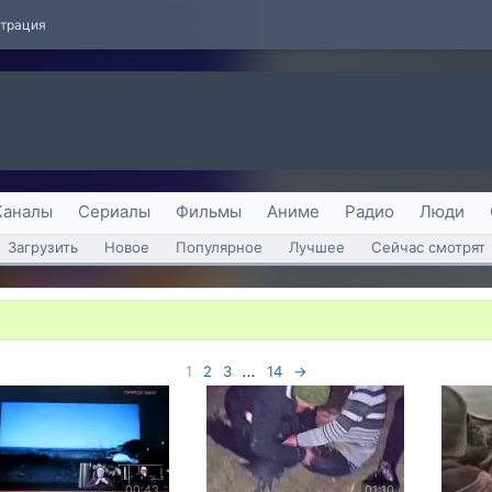
страция
Каналы
Сериалы
Фильмы
Аниме
Радио
Люди
Загрузить
Новое
Популярное
Лучшее
Сейчас смотрят
1
2
3
...
14
→
00:43
01:10