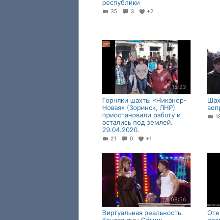
республики
35
3
+2
15:23
Горняки шахты «Никанор-
Шах
Новая» (Зоринск, ЛНР)
воп
приостановили работу и
остались под землей.
29.04.2020.
21
0
+1
08:56
Виртуальная реальность.
Оте