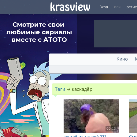
Вход
или
реги
Кино
Теги
→
каскадёр
00:25
крутой или тупой ???
Сме