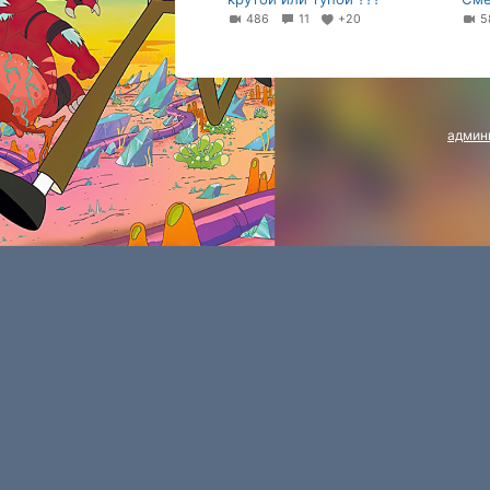
486
11
+20
5
админ