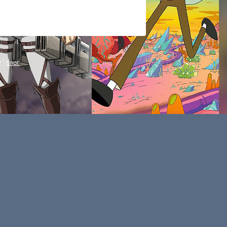
P
|
блог