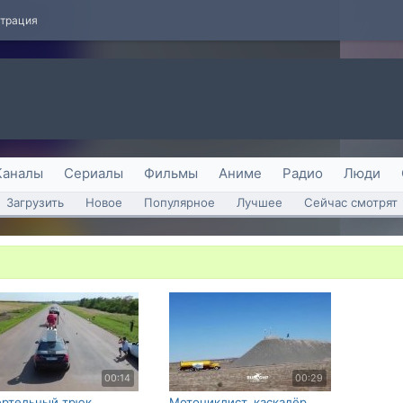
страция
Каналы
Сериалы
Фильмы
Аниме
Радио
Люди
Загрузить
Новое
Популярное
Лучшее
Сейчас смотрят
00:14
00:29
ртельный трюк
Мотоциклист, каскадёр,