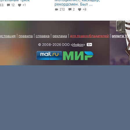
рекордсмен. Был ...
83
12
+1
212
2
+8
истрация
|
правила
|
справка
|
реклама
|
для правообладателей
|
оплата VI
© 2008-2026 ООО «
Инфон
»