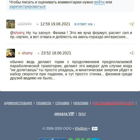
Чтобы писать и оценивать комментарии нужно
войти
или
зарегистрироваться
LED999
12:59 19.06.2021
в ответ на ↓
+2
○
@
shorry
,
Ну ты загнул- Физика ! Это же куча формул, расчет сил и
пр.-скучно, а вот отвага и доблесть на авось-гораздо интереснее...
★
shorry
23:52 18.06.2021
+2
○
обычно ведь делают горки с продолжением предполагаемой
параболической траектории, делают это аккурат для случае когда
"не долетаешь" ты просто упадешь, и кинетическая энергия уйдет в
набор скорости при падении, а тут просто стенка... физиков среди
друзей видимо не было...
администрация
правила
справка
реклама
для правообладателей
|
|
|
|
|
оплата VIP
блог
|
Инфон
© 2008-2026 ООО «
»