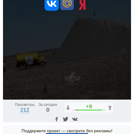
Просмотры
За сегодня
+8
212
0
1
9
Поддержите проект — смотрите без рекламы!