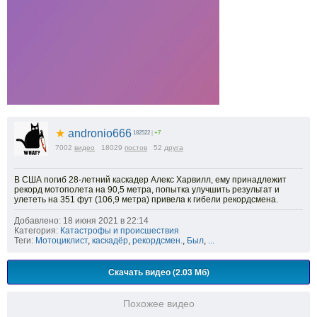
★
andronio666
182522
|
+7
7002
видео
18029
постов
52
друга
В США погиб 28-летний каскадер Алекс Харвилл, ему принадлежит
рекорд мотополета на 90,5 метра, попытка улучшить результат и
улететь на 351 фут (106,9 метра) привела к гибели рекордсмена.
Добавлено: 18 июня 2021 в 22:14
Категория:
Катастрофы и происшествия
Теги:
Мотоциклист
,
каскадёр
,
рекордсмен.
,
Был
,
...
Скачать видео (2.03 Мб)
Похожее видео