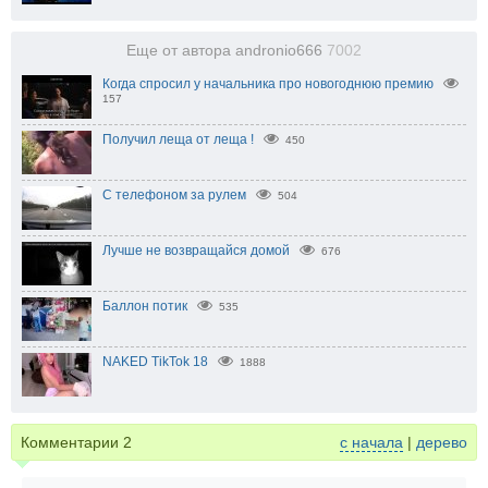
Еще от автора andronio666
7002
Когда спросил у начальника про новогоднюю премию
157
Получил леща от леща !
450
С телефоном за рулем
504
Лучше не возвращайся домой
676
Баллон потик
535
NAKED TikTok 18
1888
Комментарии
2
с начала
|
дерево