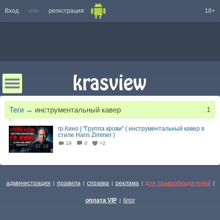
Вход
или
регистрация
18+
Теги
→
инструментальный кавер
1
гр.Кино | "Группа крови" ( инструментальный кавер в
стиле Hans Zimmer )
19
0
+2
07:18
администрация
правила
справка
реклама
для правообладателей
|
|
|
|
|
оплата VIP
блог
|