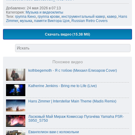
Добавлено: 24 мая 2026 в 07:13
Категория:
Музыка и видеоклипы
Теги:
группа Кино
,
группа крови
,
инструментальный кавер
,
кавер
,
Hans
Zimmer
,
музыка
,
памяти Виктора Цоя
,
Russian Retro Covers
Скачать видео (15.38 Мб)
Похожее видео
kothbegemoth - Я с тобою (Михаил Елизаров Cover)
Katherine Jenkins - Bring me to Life (Live)
Hans Zimmer | Interstellar Main Theme (Madis Remix)
Ласковый Май Мираж Комиссар Пугачёва Yamaha PSR-
S950_S750
Евангелион вам с колокольни