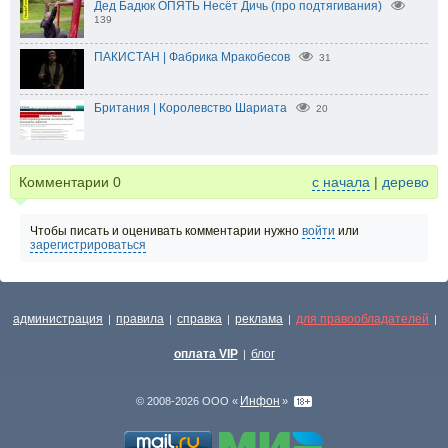
Дед Бадюк ОПЯТЬ Несёт Дичь (про подтягивания)
139
ПАКИСТАН | Фабрика Мракобесов
31
Британия | Королевство Шариата
20
Комментарии
0
с начала
|
дерево
Чтобы писать и оценивать комментарии нужно
войти
или
зарегистрироваться
администрация
правила
справка
реклама
для правообладателей
|
|
|
|
|
оплата VIP
блог
|
Инфон
© 2008-2026 ООО «
»