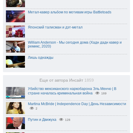
Метал-кавер альбом по мотивам игры Battletoads
Японский талисман и дэт-метал
William Anderson - Мы сегодня дома (Хадн дадн кавер и
ремикс, 2020)
Лишь однажды
Еще от автора Инсайт
1859
Убийство мексиканского наркобарона Эль Менчо | В
стране началась криминальная война
169
Martina McBride | Independence Day | День Независимости
2
Путин и Движуха
128