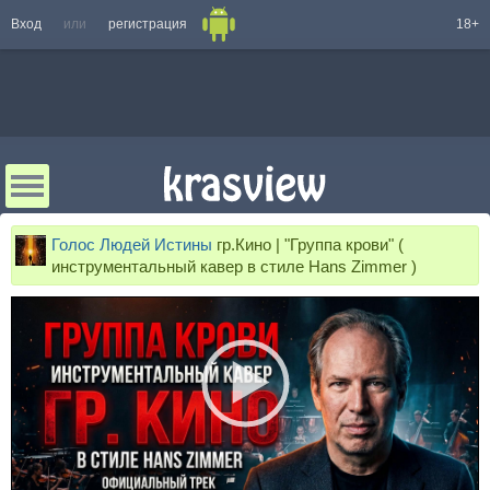
Вход
или
регистрация
18+
Голос Людей Истины
гр.Кино | "Группа крови" (
инструментальный кавер в стиле Hans Zimmer )