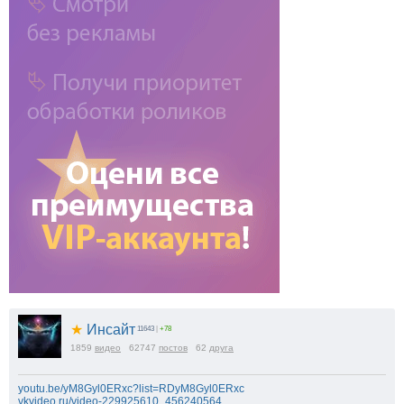
★
Инсайт
11643
|
+78
1859
видео
62747
постов
62
друга
youtu.be/yM8Gyl0ERxc?list=RDyM8Gyl0ERxc
vkvideo.ru/video-229925610_456240564