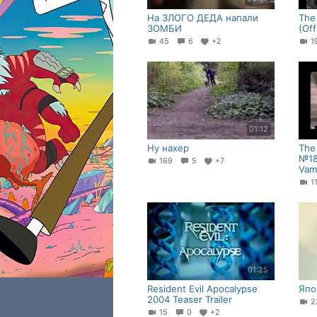
На ЗЛОГО ДЕДА напали
The
ЗОМБИ
(Off
45
6
+2
01:12
Ну нахер
The
№18
169
5
+7
Vam
1
01:25
Resident Evil Apocalypse
Япо
2004 Teaser Trailer
2
15
0
+2