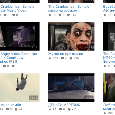
 Cranberries | Zombie
The Cranberries | Zombie (
Борьба
icial Music Video)
кавер на русском)
Афгани
19
0
0
91
7
+13
22
15:12
01:05
 Angry Video Game Nerd
Жутко но прикольно
The An
4 – Countdown
№160 – 
463
4
+30
pires (PS1)
Survivo
1
0
0
16
01:25
04:41
нские зомби
ДЕНЬГИ МЁРТВЫХ
Любите
мертв
29
5
+8
95
6
+10
79