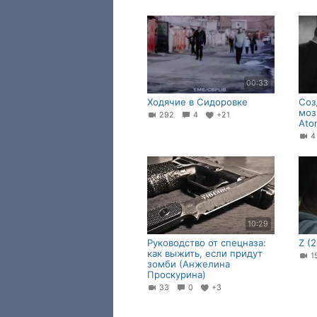
00:33
Ходячие в Сидоровке
Соз
моз
292
4
+21
Ato
10:29
Руководство от спецназа:
Z (
как выжить, если придут
1
зомби (Анжелина
Проскурина)
33
0
+3