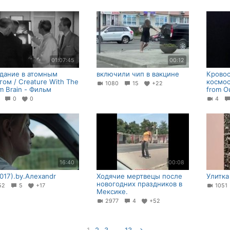
01:07:45
00:12
дание в атомным
включили чип в вакцине
Кровос
гом / Creature With The
космос
1080
15
+22
m Brain - Фильм
from O
4
0
0
4
16:40
00:08
2017).by.Алехаndr
Ходячие мертвецы после
Улитка
новогодних праздников в
52
5
+17
105
Мексике.
2977
4
+52