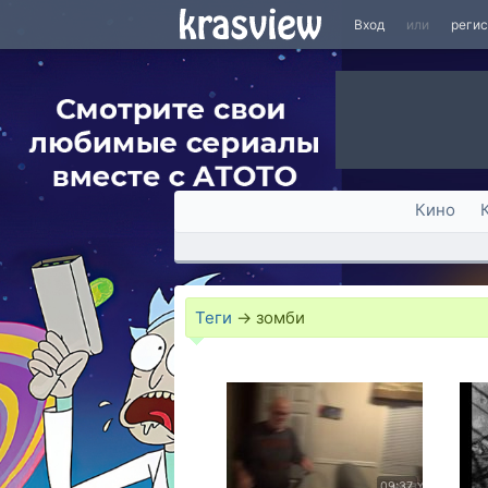
Вход
или
реги
Кино
Теги
→
зомби
09:37