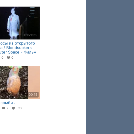
01:21:35
осы из открытого
а / Bloodsuckers
uter Space - Фильм
0
0
00:15
 зомби .
1
7
+22