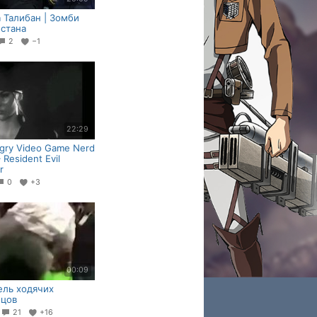
 Талибан | Зомби
стана
2
−1
22:29
gry Video Game Nerd
Resident Evil
r
0
+3
00:09
ль ходячих
ецов
0
21
+16