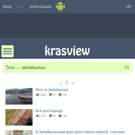
Вход
или
регистрация
18+
Теги
→
забайкалье
21
1
2
→
Мост в Забайкалье
165
4
+8
00:34
Всё для народа
171
0
+6
00:16
В Забайкальском крае арестовали парней, спасших