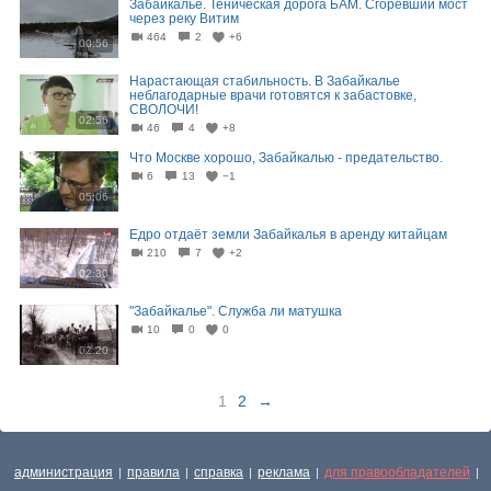
Забайкалье. Теническая дорога БАМ. Сгоревший мост
через реку Витим
464
2
+6
00:56
Нарастающая стабильность. В Забайкалье
неблагодарные врачи готовятся к забастовке,
СВОЛОЧИ!
02:56
46
4
+8
Что Москве хорошо, Забайкалью - предательство.
6
13
−1
05:06
Едро отдаёт земли Забайкалья в аренду китайцам
210
7
+2
02:30
"Забайкалье". Служба ли матушка
10
0
0
02:20
1
2
→
администрация
правила
справка
реклама
для правообладателей
|
|
|
|
|