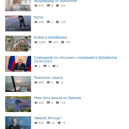
продавщицу от грабителя
573
8
+41
01:59
Каток
259
2
+15
00:30
Бойня в Забайкалье
1285
137
+53
01:38
Совещание по ситуации с пожарами в Забайкалье
25.04.2019
1
0
0
26:24
Приехали тушить
485
2
−2
02:02
Река Чита вышла из берегов.
310
0
+13
00:43
Умирай, Володя !
514
11
−6
03:12