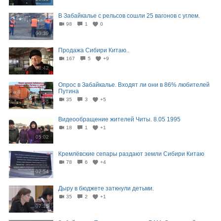
В Забайкалье с рельсов сошли 25 вагонов с углем.
98
1
0
00:39
Продажа Сибири Китаю..
167
5
+9
08:42
Опрос в Забайкалье. Входят ли они в 86% любителей
Путина
35
3
+5
08:29
Видеообращение жителей Читы. 8.05 1995
18
1
+1
05:02
Кремлёвские сепары раздают земли Сибири Китаю
78
6
+4
02:54
Дыру в бюджете заткнули детьми.
35
2
+1
07:15