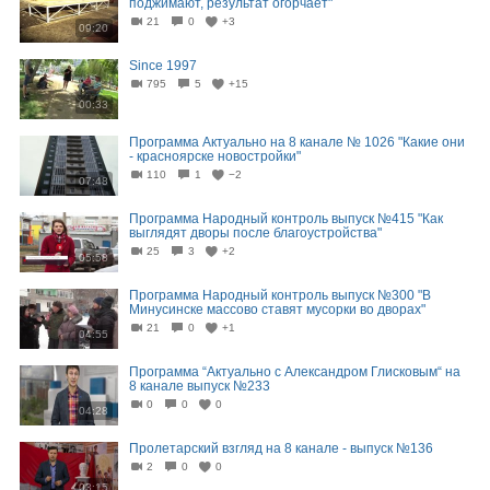
поджимают, результат огорчает"
21
0
+3
09:20
Since 1997
795
5
+15
00:33
Программа Актуально на 8 канале № 1026 "Какие они
- красноярске новостройки"
110
1
−2
07:48
Программа Народный контроль выпуск №415 "Как
выглядят дворы после благоустройства"
25
3
+2
05:58
Программа Народный контроль выпуск №300 "В
Минусинске массово ставят мусорки во дворах"
21
0
+1
04:55
Программа “Актуально с Александром Глисковым“ на
8 канале выпуск №233
0
0
0
04:28
Пролетарский взгляд на 8 канале - выпуск №136
2
0
0
03:15