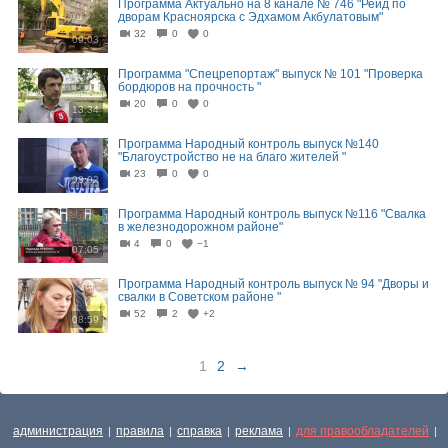
Программа Актуально на 8 канале № 746 "Рейд по
дворам Красноярска с Эдхамом Акбулатовым"
32
0
0
09:03
Программа "Спецрепортаж" выпуск № 101 "Проверка
бордюров на прочность "
20
0
0
13:34
Программа Народный контроль выпуск №140
"Благоустройство не на благо жителей "
23
0
0
08:02
Программа Народный контроль выпуск №116 "Свалка
в железнодорожном районе"
4
0
−1
07:05
Программа Народный контроль выпуск № 94 "Дворы и
свалки в Советском районе "
52
2
+2
08:59
1
2
→
администрация
правила
справка
реклама
для правообладателей
|
|
|
|
|