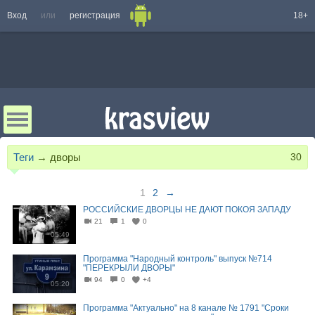
Вход
или
регистрация
18+
Теги
→
дворы
30
1
2
→
РОССИЙСКИЕ ДВОРЦЫ НЕ ДАЮТ ПОКОЯ ЗАПАДУ
21
1
0
05:49
Программа "Народный контроль" выпуск №714
"ПЕРЕКРЫЛИ ДВОРЫ"
94
0
+4
05:20
Программа "Актуально" на 8 канале № 1791 "Сроки