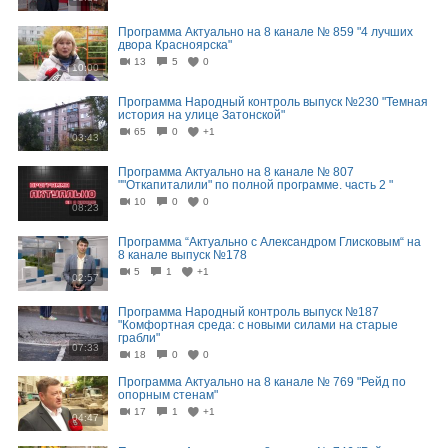
Программа Актуально на 8 канале № 859 "4 лучших
двора Красноярска"
13
5
0
10:00
Программа Народный контроль выпуск №230 "Темная
история на улице Затонской"
65
0
+1
03:43
Программа Актуально на 8 канале № 807
""Откапиталили" по полной программе. часть 2 "
10
0
0
08:23
Программа “Актуально с Александром Глисковым“ на
8 канале выпуск №178
5
1
+1
02:57
Программа Народный контроль выпуск №187
"Комфортная среда: с новыми силами на старые
грабли"
07:33
18
0
0
Программа Актуально на 8 канале № 769 "Рейд по
опорным стенам"
17
1
+1
04:47