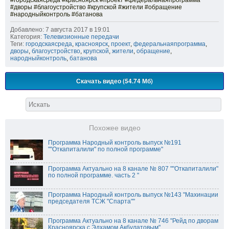
#городскаясреда #красноярск #проект #федеральнаяпрограмма
#дворы #благоустройство #крупской #жители #обращение
#народныйконтроль #батанова
Добавлено: 7 августа 2017 в 19:01
Категория:
Телевизионные передачи
Теги:
городскаясреда
,
красноярск
,
проект
,
федеральнаяпрограмма
,
дворы
,
благоустройство
,
крупской
,
жители
,
обращение
,
народныйконтроль
,
батанова
Скачать видео (54.74 Мб)
Похожее видео
Программа Народный контроль выпуск №191
""Откапиталили" по полной программе"
Программа Актуально на 8 канале № 807 ""Откапиталили"
по полной программе. часть 2 "
Программа Народный контроль выпуск №143 "Махинации
председателя ТСЖ "Спарта""
Программа Актуально на 8 канале № 746 "Рейд по дворам
Красноярска с Эдхамом Акбулатовым"