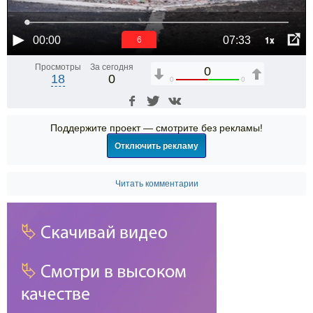
1x
00:00
07:33
5
Просмотры
За сегодня
0
18
0
0
0
Поддержите проект — смотрите без рекламы!
Отключить рекламу
Читать комментарии