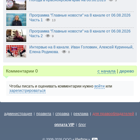
Погода в Красноярском крае на 08.08.2026
3
Программа "Главные новости" на 8 канале от 06.08.2026
Часть 1
13
Программа "Главные новости" на 8 канале от 06.08.2026
Часть 2
9
Интервью на 8 канале. Иван Головкин, Алексей Куринный,
Елена Родикова.
0
Комментарии
0
с начала
|
дерево
Чтобы писать и оценивать комментарии нужно
войти
или
зарегистрироваться
администрация
правила
справка
реклама
для правообладателей
|
|
|
|
|
оплата VIP
блог
|
Инфон
© 2008-2026 ООО «
»