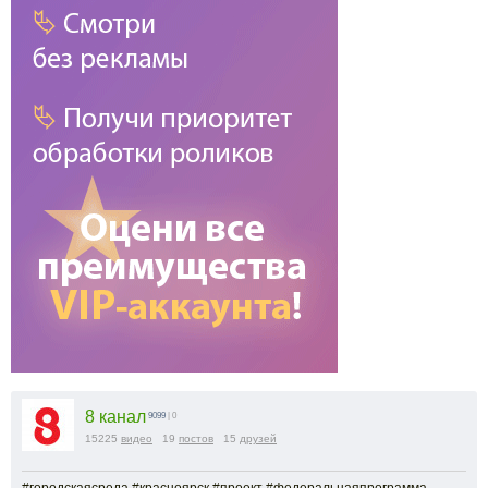
8 канал
9099
| 0
15225
видео
19
постов
15
друзей