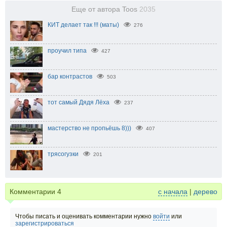
Еще от автора Toos
2035
КИТ делает так !!! (маты)
276
проучил типа
427
бар контрастов
503
тот самый Дядя Лёха
237
мастерство не пропьёшь 8)))
407
трясогузки
201
Комментарии
4
с начала
|
дерево
Чтобы писать и оценивать комментарии нужно
войти
или
зарегистрироваться