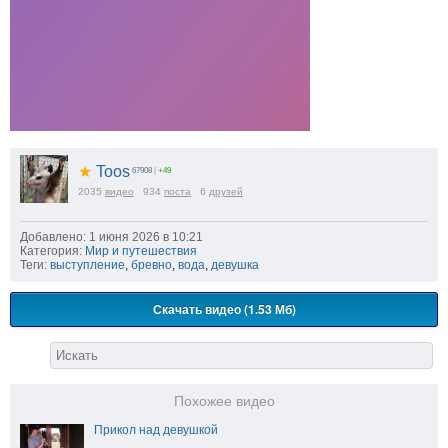
★
Toos
67908
|
+49
2035
видео
934
поста
6
друзей
Добавлено: 1 июня 2026 в 10:21
Категория:
Мир и путешествия
Теги:
выступление
,
бревно
,
вода
,
девушка
Скачать видео (1.53 Мб)
Похожее видео
Прикол над девушкой