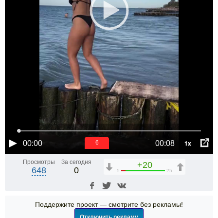
1x
00:00
00:08
5
Просмотры
За сегодня
+20
648
0
5
25
Поддержите проект — смотрите без рекламы!
Отключить рекламу