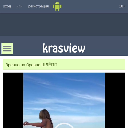
Вход
или
регистрация
18+
бревно на бревне ШЛЁПП