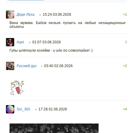
Дядя Лёха
15:24 03.06.2026
+1
○
Вина мужика. Бабов нельзя пускать на любые незащищонные
объекты
Aqel
01:07 03.06.2026
0
○
Губы шлёпнули хозяйке -
и иди по слякотайке
! :)
Русский дух
03:40 02.06.2026
+2
•
Sol_365
17:28 01.06.2026
+4
○
.