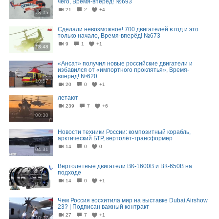
чего, Время-вперёд! №693
21
2
+4
13:05
Сделали невозможное! 700 двигателей в год и это
только начало, Время-вперёд! №673
9
1
+1
13:48
«Ансат» получил новые российские двигатели и
избавился от «импортного проклятья», Время-
вперёд! №620
10:57
20
0
+1
летают
239
7
+6
00:30
Новости техники России: композитный корабль,
арктический БТР, вертолёт-трансформер
14
0
0
04:31
Вертолетные двигатели ВК-1600В и ВК-650В на
подходе
14
0
+1
02:22
Чем Россия восхитила мир на выставке Dubai Airshow
23? | Подписан важный контракт
27
7
+1
10:07