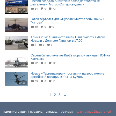
Россия создала гигантский завод вертолетных
двигателей. Мотор-Сич до свидания
14
0
+3
12:12
Готов вертолёт для «Русских Мистралей». Ка-52К
"Катран"
40
0
0
03:50
Армия 2020 / Зачем отравили Навального? / Итоги
Недели с Денисом Ганичем в 17:00
7
2
0
54:02
Стрельбы вертолётов Ка-29 морской авиации ТОФ на
Камчатке
72
0
+2
01:06
Новые «Терминаторы» поступили на вооружение
армейской авиации ЮВО на Кубани
33
0
+1
00:29
1
2
3
→
администрация
правила
справка
реклама
для правообладателей
|
|
|
|
|