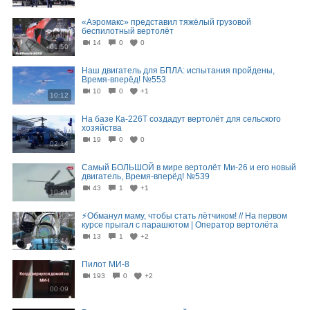
«Аэромакс» представил тяжёлый грузовой
беспилотный вертолёт
14
0
0
01:50
Наш двигатель для БПЛА: испытания пройдены,
Время-вперёд! №553
10
0
+1
10:12
На базе Ка-226Т создадут вертолёт для сельского
хозяйства
19
0
0
02:14
Самый БОЛЬШОЙ в мире вертолёт Ми-26 и его новый
двигатель, Время-вперёд! №539
43
1
+1
10:21
⚡️Обманул маму, чтобы стать лётчиком! // На первом
курсе прыгал с парашютом | Оператор вертолёта
13
1
+2
12:44
Пилот МИ-8
193
0
+2
00:09