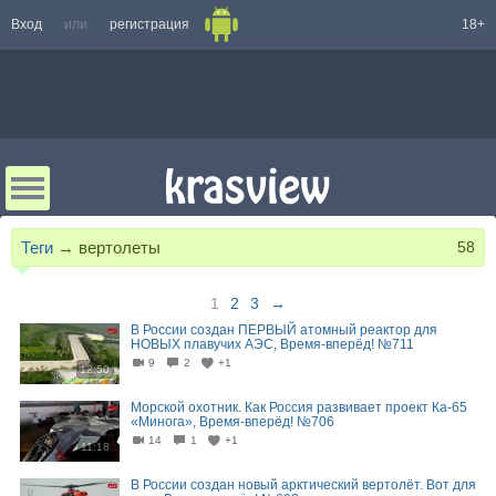
Вход
или
регистрация
18+
Теги
→
вертолеты
58
1
2
3
→
В России создан ПЕРВЫЙ атомный реактор для
НОВЫХ плавучих АЭС, Время-вперёд! №711
9
2
+1
12:50
Морской охотник. Как Россия развивает проект Ка-65
«Минога», Время-вперёд! №706
14
1
+1
11:18
В России создан новый арктический вертолёт. Вот для