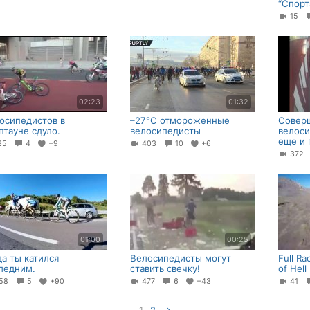
“Спорт
15
02:23
01:32
осипедистов в
–27°С отмороженные
Соверш
птауне сдуло.
велосипедисты
велоси
еще и 
35
4
+9
403
10
+6
37
01:00
00:25
да ты катился
Велосипедисты могут
Full R
ледним.
ставить свечку!
of Hell
58
5
+90
477
6
+43
41