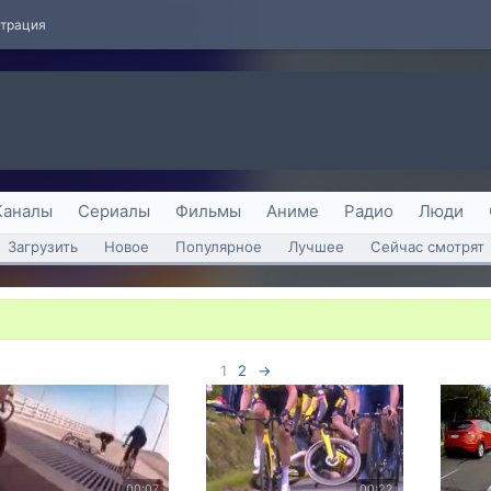
страция
Каналы
Сериалы
Фильмы
Аниме
Радио
Люди
Загрузить
Новое
Популярное
Лучшее
Сейчас смотрят
1
2
→
00:07
00:22