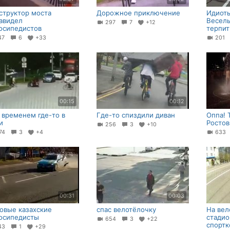
структор моста
Дорожное приключение
Идиоты
авидел
Весел
297
7
+12
осипедистов
терпит
47
6
+33
201
00:15
00:12
 временем где-то в
Где-то спиздили диван
Оппа! 
и
Ростов
256
3
+10
74
3
+4
63
00:31
00:03
овые казахские
спас велотёлочку
На вел
осипедисты
стадио
654
3
+22
спортк
43
1
+29