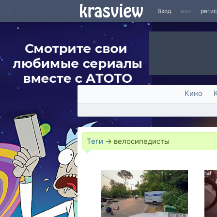
Вход
или
реги
Кино
Теги
→
велосипедисты
00:14