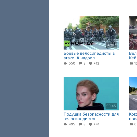
02:07
Боевые велосипедисты в
Вел
атаке. # надоел.
Кей
550
8
+12
1
00:45
Подушка безопасности для
Ког
велосипедистов
пос
495
8
+41
6