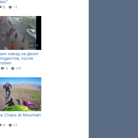
экс“
5
−1
02:18
ил наезд на двоих
педистов, после
побил
2
3
+17
06:23
ace Chaos at Mountain
0
+7