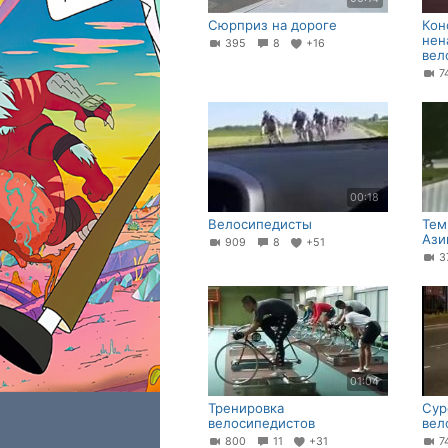
Сюрприз на дороге
Кон
нен
395
8
+16
вел
7
00:18
Велосипедисты
Тем
Ази
909
8
+51
3
01:04
Тренировка
Сур
велосипедистов
вел
800
11
+31
7