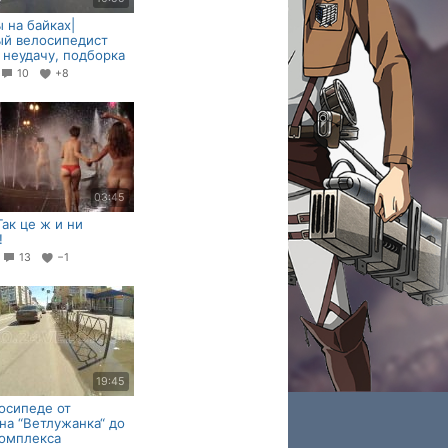
 на байках|
ый велосипедист
 неудачу, подборка
10
+8
03:45
Так це ж и ни
!
3
13
−1
19:45
осипеде от
на “Ветлужанка“ до
омплекса