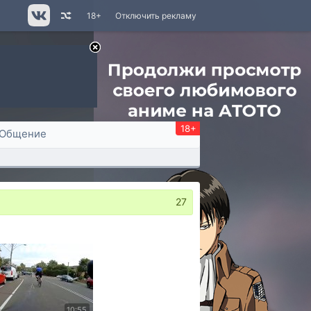
18+
Отключить рекламу
18+
Общение
27
10:55