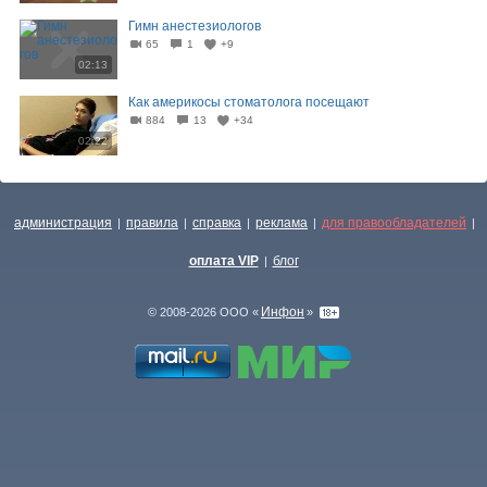
Гимн анестезиологов
65
1
+9
02:13
Как америкосы стоматолога посещают
884
13
+34
02:22
администрация
правила
справка
реклама
для правообладателей
|
|
|
|
|
оплата VIP
блог
|
Инфон
© 2008-2026 ООО «
»