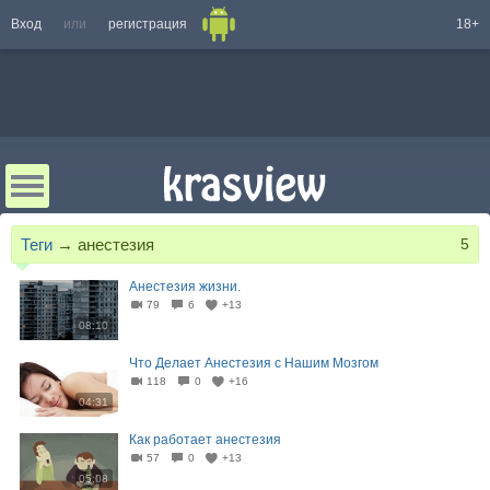
Вход
или
регистрация
18+
Теги
→
анестезия
5
Анестезия жизни.
79
6
+13
08:10
Что Делает Анестезия с Нашим Мозгом
118
0
+16
04:31
Как работает анестезия
57
0
+13
05:08