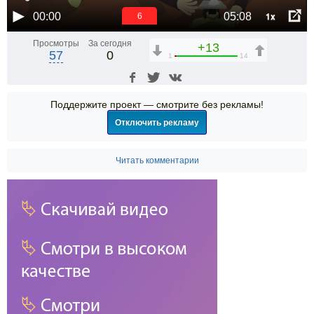
1x
00:00
05:08
6
Просмотры
За сегодня
+13
57
0
1
14
Поддержите проект — смотрите без рекламы!
Отключить рекламу
Читать комментарии