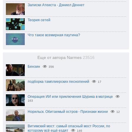
Записки Атеиста - Дэниел Деннет
Теория сетей
Что такое всемирная паутина?
Еще от автора Narmes
23516
Бензин
356
подборка тамплиерских песнопений
17
Операция ИИ или приключения Шурика в матрице
163
Норильск. Обитаемый остров - Признаки жизни
12
Витимский мост: самый опасный мост России, по
которому всё ещё ездят
146