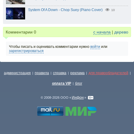
System Of A Down - Chop Suey (Piano Cover)
10
Комментарии
0
с начала
|
дерево
Чтобы писать и оценивать комментарии нужно
войти
или
зарегистрироваться
администрация
правила
справка
реклама
для правообладателей
|
|
|
|
|
оплата VIP
блог
|
Инфон
© 2008-2026 ООО «
»