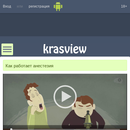
Вход
или
регистрация
18+
Как работает анестезия