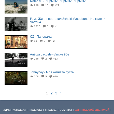
Noize MC - "Брынь" - "Брынь" - "Брынь"
919
10
+29
02:56
Рома Жиган поставил Schokk (Vagabund) На колени
Часть 4
2826
5
−1
01:42
OZ - Панорама
11
0
−2
02:50
Алёша Lacoste - Лихие 90e
246
2
+13
03:43
Johnyboy - Моя комната пуста
268
5
+10
03:21
1
2
3
4
→
администрация
правила
справка
реклама
для правообладателей
|
|
|
|
|