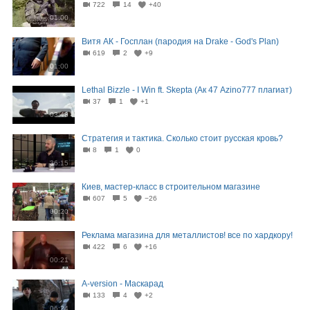
722
14
+40
01:00
Витя АК - Госплан (пародия на Drake - God's Plan)
619
2
+9
01:00
Lethal Bizzle - I Win ft. Skepta (Ак 47 Azino777 плагиат)
37
1
+1
03:48
Стратегия и тактика. Сколько стоит русская кровь?
8
1
0
36:15
Киев, мастер-класс в строительном магазине
607
5
−26
00:20
Реклама магазина для металлистов! все по хардкору!
422
6
+16
00:21
A-version - Маскарад
133
4
+2
06:24