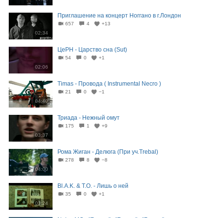
Приглашение на концерт Ноггано в г.Лондон
657
4
+13
02:34
ЦеРН - Царство сна (Sut)
54
0
+1
02:06
Timas - Провода ( Instrumental Necro )
21
0
−1
04:40
Триада - Нежный омут
175
1
+9
03:37
Рома Жиган - Делюга (При уч.Trebal)
278
8
−8
04:00
Bl.A.K. & T.O. - Лишь о ней
35
0
+1
03:24