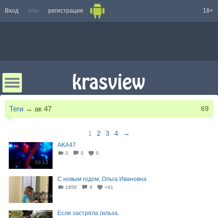
Вход
или
регистрация
18+
Теги
→
ак 47
69
1
2
3
4
→
AKA47
3
0
0
03:13
С новым годом, Ольга Ивановна
1856
9
+41
00:29
Если застряла гильза.