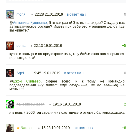
monя
22:28 21.01.2019
в ответ на ↓
0
○
@
Антонина Кушненко
,
Это как раз я! Это вы на видео? Откуда у вас
автоматическое оружие? Иметь при себе это уголовное дело? Где
вы живёте?
poma
22:13 19.01.2019
+5
○
курок с пальца и на предохранитель, тфу бабье окно она закрывает
первым делом!
Aqel
19:45 19.01.2019
в ответ на ↓
0
○
@
Джон Сильвер
,
скорее всего, и к тому же командир
подразделения (
ну может ещё старшина, не по званию!
) не
меньше!
nakosikosukasan
19:16 19.01.2019
+2
○
я в новый 2006 год стрелял из охотничьего ружья с балкона.ахахаха
★
Narmes
15:23 19.01.2019
в ответ на ↓
+8
○