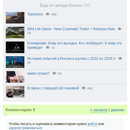
Еще от автора Kronos
595
Торопыга
440
Wild Life Game - New Cinematic Trailer + Release Date
79
Блокировки: Кому это выгодно. Кто лоббирует. К чему это
приведет
72
История событий в России в шутках с 2022 по 2026 гг
38
какие лучше?
50
В связи с текущей обстановкой
449
Комментарии
9
с начала
|
дерево
Чтобы писать и оценивать комментарии нужно
войти
или
зарегистрироваться