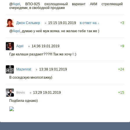
@
Aqel
,
ВПО-925 охолощенный вариант АКМ стреляющий
очередями, в свободной продаже
Джон Сильвер
15:15 19.01.2019
в ответ на ↓
+3
○
@
Aqel
,
думаю у неё муж вояка. не желаю тебе так же )
Aqel
14:36 19.01.2019
+9
○
Где калаши раздают???!!! Так же хочу ! :)
Mazenrat
13:38 19.01.2019
+24
○
В соседскую многоэтажку)
Bovis
13:29 19.01.2019
+15
○
Подбила однако)