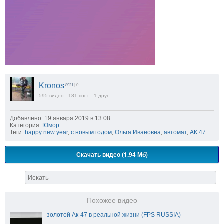
Kronos
8921
| 0
595
видео
181
пост
1
друг
Добавлено: 19 января 2019 в 13:08
Категория:
Юмор
Теги:
happy new year
,
с новым годом
,
Ольга Ивановна
,
автомат
,
АК 47
Скачать видео (1.94 Мб)
Похожее видео
золотой Ак-47 в реальной жизни (FPS RUSSIA)