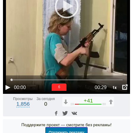
1x
00:00
00:29
6
Просмотры
За сегодня
+41
1,856
0
19
60
Поддержите проект — смотрите без рекламы!
Отключить рекламу