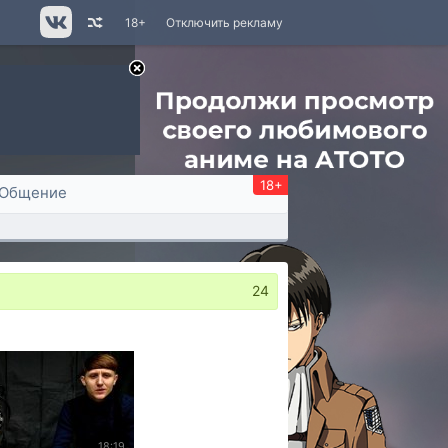
18+
Отключить рекламу
18+
Общение
24
18:19