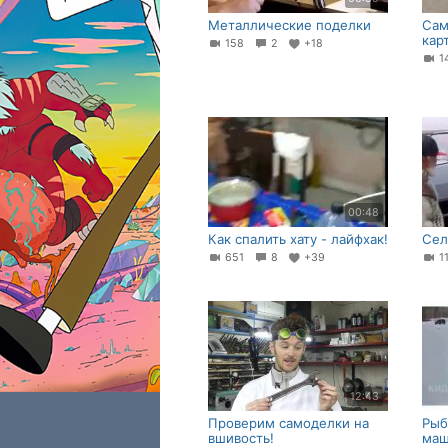
Металлические поделки
Сам
кар
158
2
+18
1
00:48
Как спалить хату - лайфхак!
Сел
651
8
+39
1
12:43
Проверим самоделки на
Рыб
вшивость!
маш