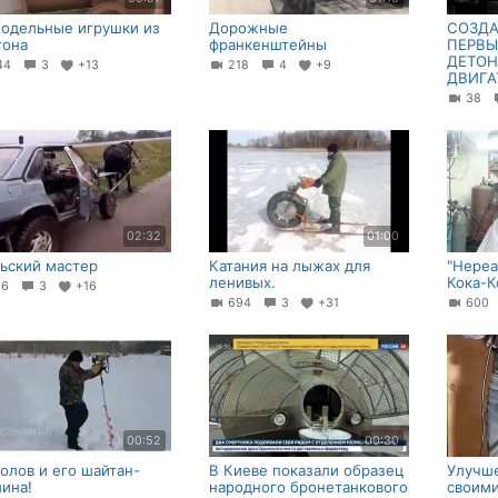
одельные игрушки из
Дорожные
СОЗДА
тона
франкенштейны
ПЕРВЫ
ДЕТО
44
3
+13
218
4
+9
ДВИГА
38
02:32
01:00
ьский мастер
Катания на лыжах для
"Нереа
ленивых.
Кока-
16
3
+16
694
3
+31
60
00:52
00:30
олов и его шайтан-
В Киеве показали образец
Улучше
ина!
народного бронетанкового
своими