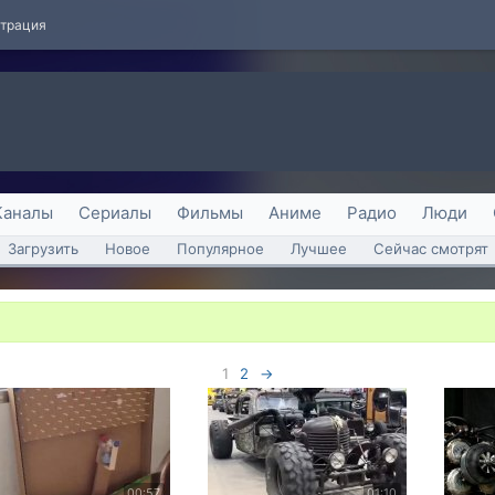
страция
Каналы
Сериалы
Фильмы
Аниме
Радио
Люди
Загрузить
Новое
Популярное
Лучшее
Сейчас смотрят
1
2
→
00:57
01:10