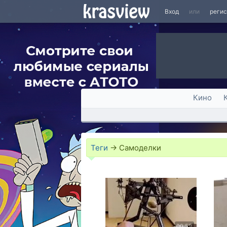
Вход
или
реги
Кино
Теги
→
Самоделки
00:59