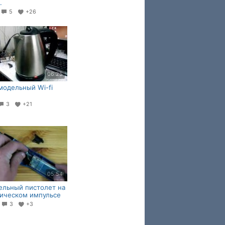
.
6
5
+26
06:25
амодельный Wi-fi
3
+21
05:54
льный пистолет на
ическом импульсе
9
3
+3