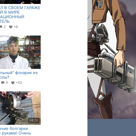
Л В СВОЕМ ГАРАЖЕ
Й В МИРЕ
НАЦИОННЫЙ
ТЕЛЬ
2
+6
12:35
льный" фонарик из
Колы?
0
9
+55
03:19
ние болгарки
 руками! Очень