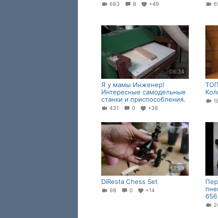
683
8
+49
6
08:34
Я у мамы Инженер!
ТОП
Интересные самодельные
Кол
станки и приспособления.
1
431
0
+38
13:59
DiResta Chess Set
Пер
пне
98
0
+14
656
2