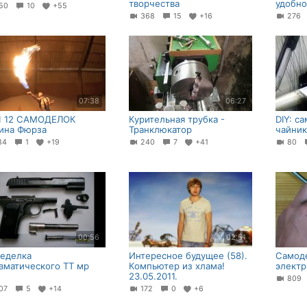
творчества
удобно
50
10
+55
368
15
+16
27
07:38
06:27
 12 САМОДЕЛОК
Курительная трубка -
DIY: с
ина Фюрза
Транклюкатор
чайник
84
1
+19
240
7
+41
80
00:56
02:51
еделка
Интересное будущее (58).
Самоде
вматического ТТ мр
Компьютер из хлама!
электр
23.05.2011.
80
07
5
+14
172
0
+6