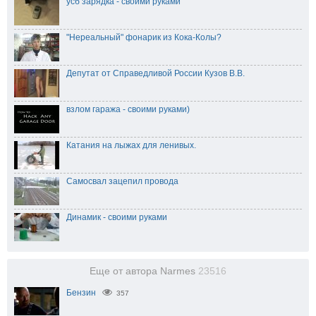
усб зарядка - своими руками
"Нереальный" фонарик из Кока-Колы?
Депутат от Справедливой России Кузов В.В.
взлом гаража - своими руками)
Катания на лыжах для ленивых.
Самосвал зацепил провода
Динамик - своими руками
Еще от автора Narmes
23516
Бензин
357