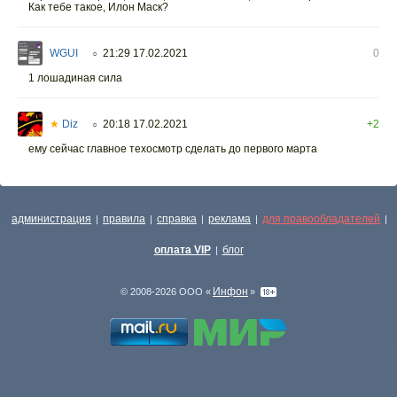
Как тебе такое, Илон Маск?
WGUI
21:29 17.02.2021
0
○
1 лошадиная сила
★
Diz
20:18 17.02.2021
+2
○
ему сейчас главное техосмотр сделать до первого марта
администрация
правила
справка
реклама
для правообладателей
|
|
|
|
|
оплата VIP
блог
|
Инфон
© 2008-2026 ООО «
»