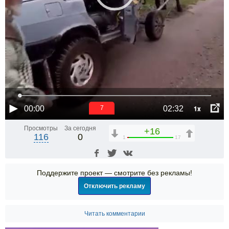
1x
00:00
02:32
6
Просмотры
За сегодня
+16
116
0
1
17
Поддержите проект — смотрите без рекламы!
Отключить рекламу
Читать комментарии