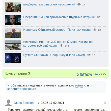
подборка тамплиерских песнопений
17
Операция ИИ или приключения Шурика в матрице
163
Норильск. Обитаемый остров - Признаки жизни
12
Витимский мост: самый опасный мост России, по
которому всё ещё ездят
146
System Of A Down - Chop Suey (Piano Cover)
10
Комментарии
3
с начала
|
дерево
Чтобы писать и оценивать комментарии нужно
войти
или
зарегистрироваться
DigitalEmotion
22:05 17.02.2021
0
○
Горохом накормил, считай, смесь обогатил, плюсом перевёл на газ.