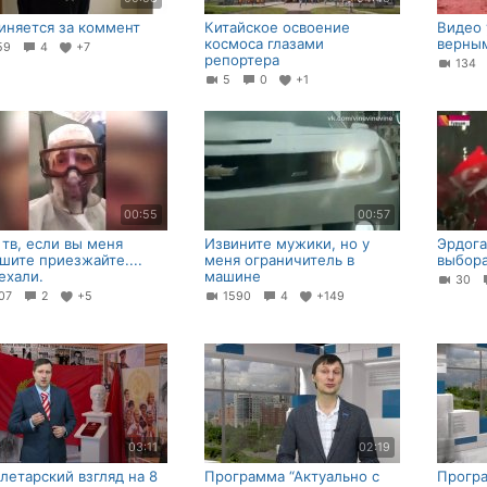
иняется за коммент
Китайское освоение
Видео 
космоса глазами
верны
59
4
+7
репортера
134
5
0
+1
00:55
00:57
 тв, если вы меня
Извините мужики, но у
Эрдога
шите приезжайте....
меня ограничитель в
выбора
ехали.
машине
30
07
2
+5
1590
4
+149
03:11
02:19
летарский взгляд на 8
Программа “Актуально с
Програ