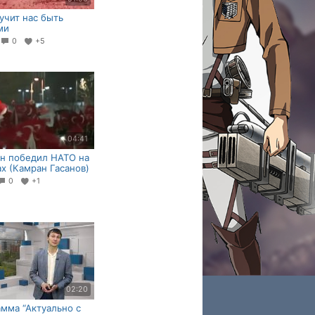
учит нас быть
ми
0
+5
04:41
н победил НАТО на
х (Камран Гасанов)
0
+1
02:20
мма “Актуально с