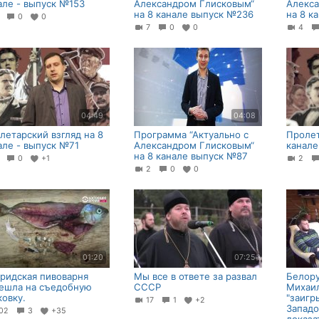
але - выпуск №153
Александром Глисковым“
Алекс
на 8 канале выпуск №236
на 8 к
3
0
0
7
0
0
4
04:49
04:08
летарский взгляд на 8
Программа “Актуально с
Пролет
але - выпуск №71
Александром Глисковым“
канале
на 8 канале выпуск №87
2
0
+1
2
2
0
0
01:20
07:25
ридская пивоварня
Мы все в ответе за развал
Белору
ешла на съедобную
СССР
Михаи
ковку.
"заигр
17
1
+2
Западо
02
3
+35