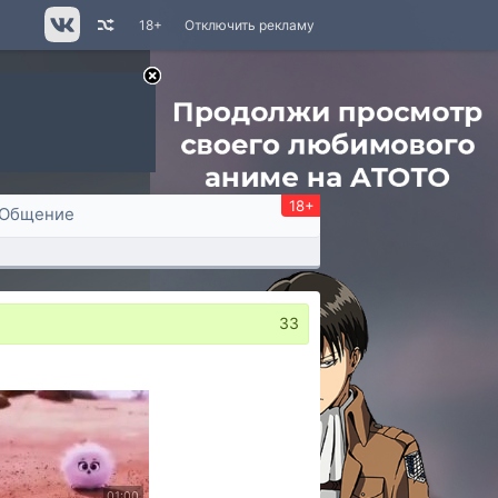
18+
Отключить рекламу
18+
Общение
33
01:00