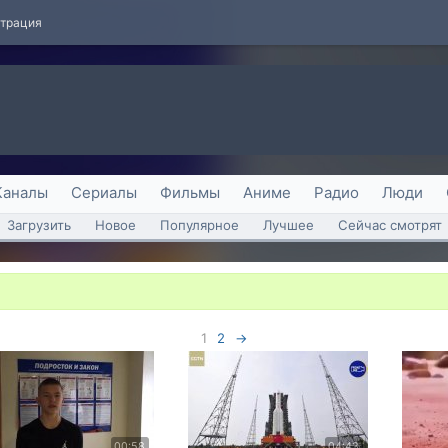
страция
Каналы
Сериалы
Фильмы
Аниме
Радио
Люди
Загрузить
Новое
Популярное
Лучшее
Сейчас смотрят
1
2
→
00:58
04:43