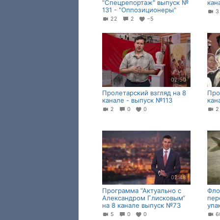
"Спецрепортаж" выпуск №
кан
131 - "Оппозиционеры"
22
2
−5
02:50
Пролетарский взгляд на 8
Про
канале - выпуск №113
кан
2
0
0
02:48
Программа “Актуально с
Фло
Александром Глисковым“
пер
на 8 канале выпуск №73
упа
5
0
0
6