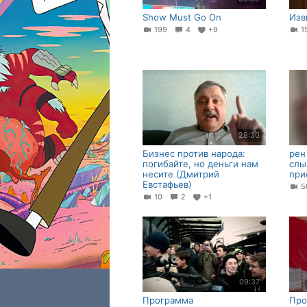
Show Must Go On
Изв
199
4
+9
1
28:30
Бизнес против народа:
рен
погибайте, но деньги нам
слы
несите (Дмитрий
при
Евстафьев)
5
10
2
+1
09:37
Программа
Про