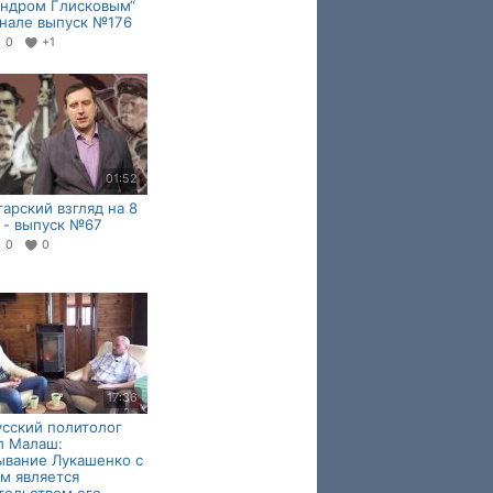
андром Глисковым“
анале выпуск №176
0
+1
01:52
арский взгляд на 8
 - выпуск №67
0
0
17:36
сский политолог
л Малаш:
ывание Лукашенко с
м является