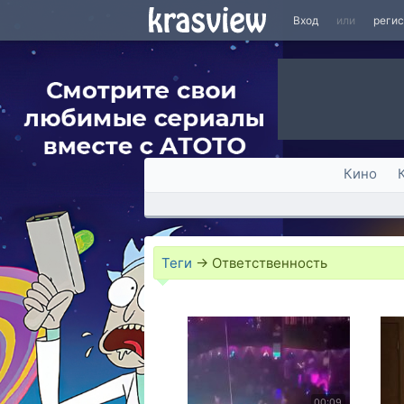
Вход
или
реги
Кино
Теги
→
Ответственность
00:09