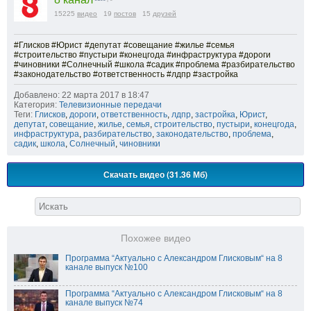
15225
видео
19
постов
15
друзей
#Глисков #Юрист #депутат #совещание #жилье #семья
#строительство #пустыри #конецгода #инфраструктура #дороги
#чиновники #Солнечный #школа #садик #проблема #разбирательство
#законодательство #ответственность #лдпр #застройка
Добавлено: 22 марта 2017 в 18:47
Категория:
Телевизионные передачи
Теги:
Глисков
,
дороги
,
ответственность
,
лдпр
,
застройка
,
Юрист
,
депутат
,
совещание
,
жилье
,
семья
,
строительство
,
пустыри
,
конецгода
,
инфраструктура
,
разбирательство
,
законодательство
,
проблема
,
садик
,
школа
,
Солнечный
,
чиновники
Скачать видео (31.36 Мб)
Похожее видео
Программа “Актуально с Александром Глисковым“ на 8
канале выпуск №100
Программа “Актуально с Александром Глисковым“ на 8
канале выпуск №74