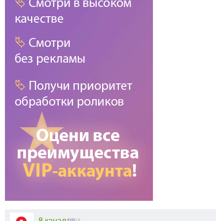
8 канал
9100
| 0