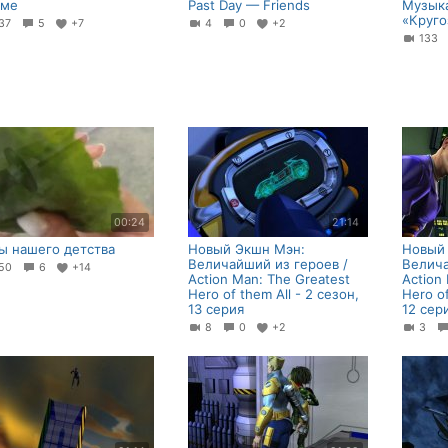
еме
Past Day — Friends
Музыка
«Круго
37
5
+7
4
0
+2
133
00:24
21:14
ы нашего детства
Новый Экшн Мэн:
Новый
Величайший из героев /
Велича
50
6
+14
Action Man: The Greatest
Action
Hero of them All - 2 сезон,
Hero of
13 серия
12 сер
8
0
+2
3