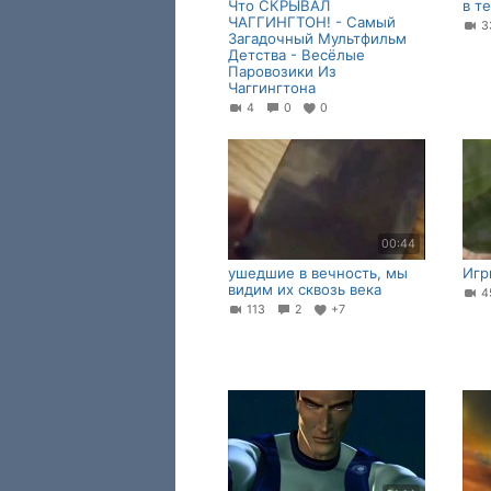
Что СКРЫВАЛ
в т
ЧАГГИНГТОН! - Самый
3
Загадочный Мультфильм
Детства - Весёлые
Паровозики Из
Чаггингтона
4
0
0
00:44
ушедшие в вечность, мы
Игр
видим их сквозь века
4
113
2
+7