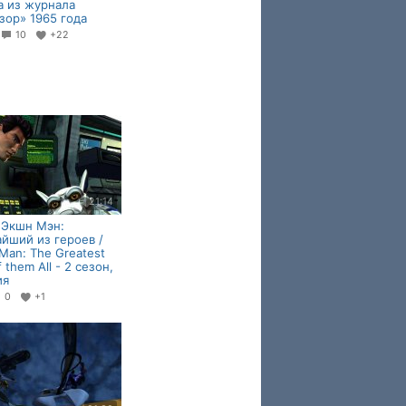
 из журнала
зор» 1965 года
10
+22
21:14
 Экшн Мэн:
йший из героев /
 Man: The Greatest
 them All - 2 сезон,
ия
0
+1