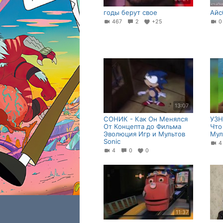
годы берут свое
Айс
467
2
+25
13:07
СОНИК - Как Он Менялся
УЗН
От Концепта до Фильма
Что
Эволюция Игр и Мультов
Мул
Sonic
4
0
0
11:37