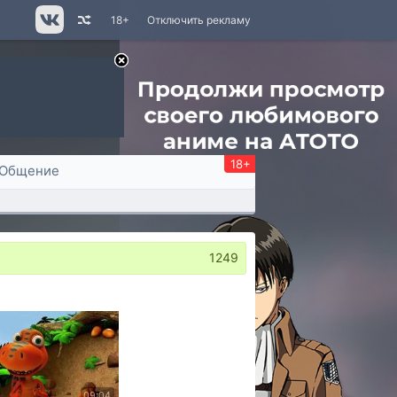
18+
Отключить рекламу
18+
Общение
1249
09:04