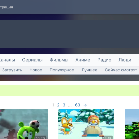
страция
Каналы
Сериалы
Фильмы
Аниме
Радио
Люди
Загрузить
Новое
Популярное
Лучшее
Сейчас смотрят
1
2
3
...
63
→
40:20
14:18