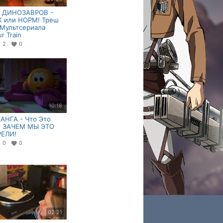
 ДИНОЗАВРОВ -
 или НОРМ! Треш
Мультсериала
r Train
2
0
10:18
АНГА - Что Это
и ЗАЧЕМ МЫ ЭТО
ЕЛИ!
0
0
02:21