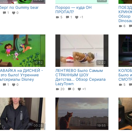
берг по Gummy bear
Пороро — куда ОН
ПОЕЗД
ПРОПАЛ?
КРИНЖ
0
1
0
Обзор 
5
1
−1
Dinosau
6
10:52
12:22
АВАЙКА на ДИСНЕЙ -
ЛЕНТЯЕВО Было Самым
КОЛОБ
 это было! Утренние
СТРАННЫМ ШОУ
Было 
ьтсериалы Disney
Детства... Обзор Сериала
СМОТР
LazyTown
4
1
0
5
20
0
+1
00:25
19:55