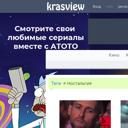
Вход
или
реги
Кино
Теги
→
Ностальгия
00:21