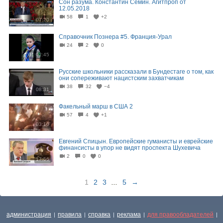
Сон разума. Константин Семин. Агитпроп от
12.05.2018
58
1
+2
07:20
Справочник Познера #5. Франция-Урал
24
2
0
01:02:45
Русские школьники рассказали в Бундестаге о том, как
они сопереживают нацистским захватчикам
38
32
−4
08:31
Факельный марш в США 2
57
4
+1
03:10
Евгений Спицын. Европейские гуманисты и еврейские
финансисты в упор не видят проспекта Шухевича
2
0
0
17:56
1
2
3
...
5
→
администрация
правила
справка
реклама
для правообладателей
|
|
|
|
|