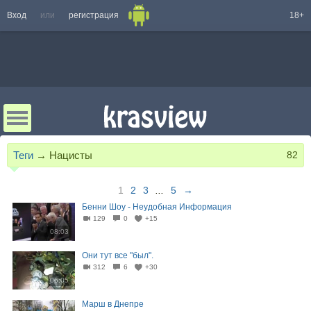
Вход
или
регистрация
18+
Теги
→
Нацисты
82
1
2
3
...
5
→
Бенни Шоу - Неудобная Информация
129
0
+15
08:03
Они тут все "был".
312
6
+30
06:05
Марш в Днепре