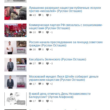
Лукашенко разрешил нацистам публичные лозунги
против «москалей» (Руслан Осташко)
43
1
0
06:41
Коммерческая партия РФ связалась с зоошизиками-
нацистами (Руслан Осташко)
10
0
−1
06:01
Россия начала преследование за геноцид советских
граждан (Руслан Осташко)
30
0
+1
04:55
Как убрать Зеленского (Руслан Осташко)
27
0
−3
05:50
Московский мундеп Люся Штейн собирает деньги
украинским нацистам (Руслан Осташко)
17
0
+2
04:34
В какой день отмечать День Независимости
Белоруссии? (Артем Агафонов)
17
0
+1
07:02