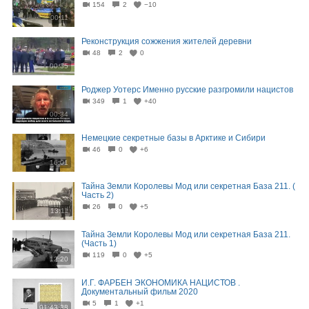
154
2
−10
00:11
Реконструкция сожжения жителей деревни
48
2
0
00:35
Роджер Уотерс Именно русские разгромили нацистов
349
1
+40
00:34
Немецкие секретные базы в Арктике и Сибири
46
0
+6
16:01
Тайна Земли Королевы Мод или секретная База 211. (
Часть 2)
26
0
+5
13:11
Тайна Земли Королевы Мод или секретная База 211.
(Часть 1)
119
0
+5
12:20
И.Г. ФАРБЕН ЭКОНОМИКА НАЦИСТОВ .
Документальный фильм 2020
5
1
+1
01:43:38