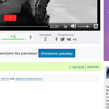
6
1x
12:20
Закладки
Поделиться
+5
2
0
5
Отключить рекламу
мотрите без рекламы!
с начала
|
дерево
о
войти
или
зарегистрироваться
Т
Ба
В 
с
э
о
С