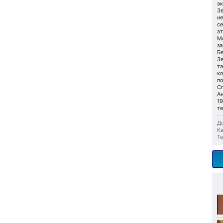
э
З
н
се
эт
М
за
Бе
Зе
та
ко
п
С
Ан
19
т
До
Ка
Те