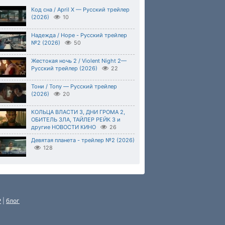
Код сна / April X — Русский трейлер
(2026)
10
Надежда / Hope - Русский трейлер
№2 (2026)
50
Жестокая ночь 2 / Violent Night 2—
Русский трейлер (2026)
22
Тони / Tony — Русский трейлер
(2026)
20
КОЛЬЦА ВЛАСТИ 3, ДНИ ГРОМА 2,
ОБИТЕЛЬ ЗЛА, ТАЙЛЕР РЕЙК 3 и
другие НОВОСТИ КИНО
26
Девятая планета - трейлер №2 (2026)
128
P
|
блог