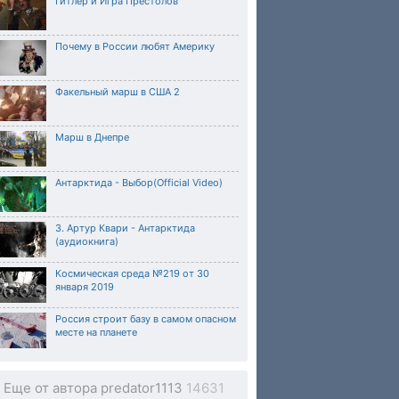
Гитлер и Игра Престолов
Почему в России любят Америку
Факельный марш в США 2
Марш в Днепре
Антарктида - Выбор(Official Video)
3. Артур Квари - Антарктида
(аудиокнига)
Космическая среда №219 от 30
января 2019
Россия строит базу в самом опасном
месте на планете
Еще от автора predator1113
14631