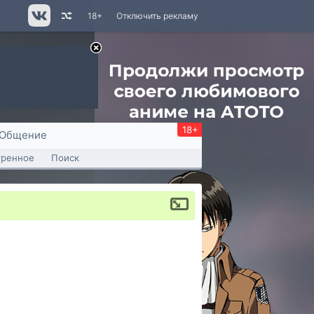
18+
Отключить рекламу
18+
Общение
тренное
Поиск