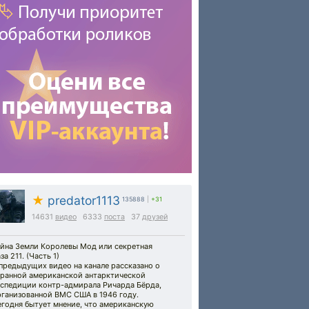
★
predator1113
135888
|
+31
14631
видео
6333
поста
37
друзей
айна Земли Королевы Мод или секретная
за 211. (Часть 1)
предыдущих видео на канале рассказано о
транной американской антарктической
кспедиции контр-адмирала Ричарда Бёрда,
рганизованной ВМС США в 1946 году.
егодня бытует мнение, что американскую