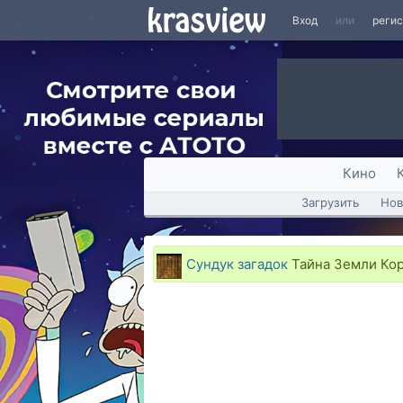
Вход
или
реги
Кино
Загрузить
Нов
Сундук загадок
Тайна Земли Коро