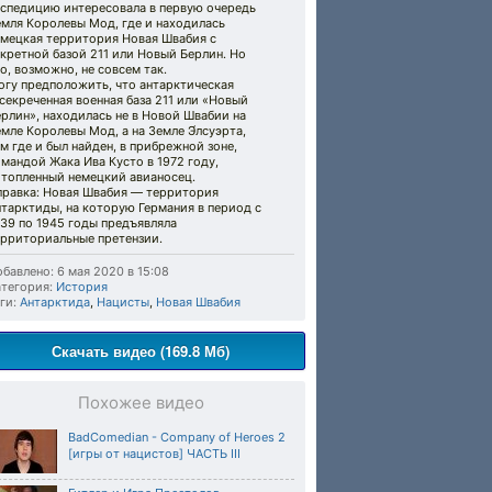
кспедицию интересовала в первую очередь
емля Королевы Мод, где и находилась
емецкая территория Новая Швабия с
кретной базой 211 или Новый Берлин. Но
о, возможно, не совсем так.
огу предположить, что антарктическая
секреченная военная база 211 или «Новый
рлин», находилась не в Новой Швабии на
мле Королевы Мод, а на Земле Э́лсуэрта,
м где и был найден, в прибрежной зоне,
мандой Жака Ива Кусто в 1972 году,
отопленный немецкий авианосец.
правка: Новая Швабия — территория
тарктиды, на которую Германия в период с
39 по 1945 годы предъявляла
ерриториальные претензии.
бавлено: 6 мая 2020 в 15:08
тегория:
История
ги:
Антарктида
,
Нацисты
,
Новая Швабия
Скачать видео (169.8 Мб)
Похожее видео
BadComedian - Company of Heroes 2
[игры от нацистов] ЧАСТЬ III