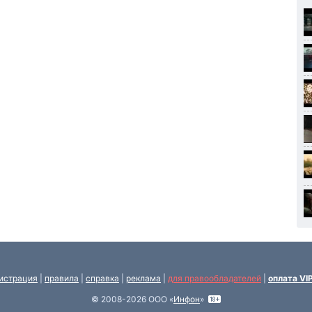
истрация
|
правила
|
справка
|
реклама
|
для правообладателей
|
оплата VI
© 2008-2026 ООО «
Инфон
»